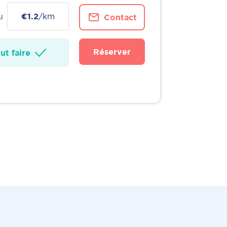
u
€1.2
/km
Contact
Réserver
t faire