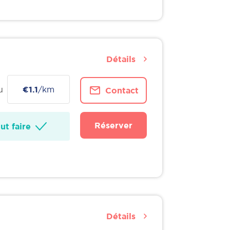
Détails
u
€1.1
/km
Contact
Réserver
t faire
Détails