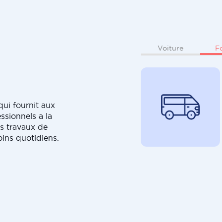
F
Voiture
ui fournit aux
ssionnels a la
s travaux de
oins quotidiens.