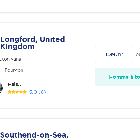
Longford, United
Kingdom
€39
/hr
o
uton vans
Fourgon
Homme à tou
Fais..
5.0
(6)
Southend-on-Sea,