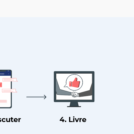
scuter
4. Livre