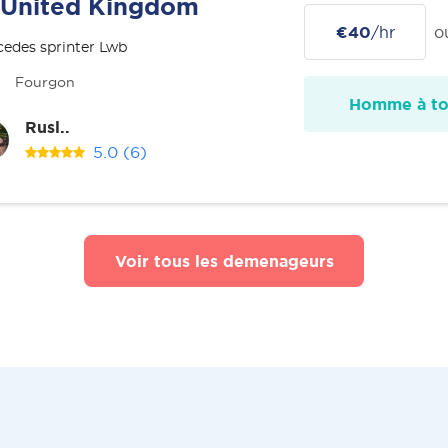
United Kingdom
€40
/hr
o
edes sprinter Lwb
Fourgon
Homme à tou
Rusl..
5.0
(6)
Voir tous les demenageurs