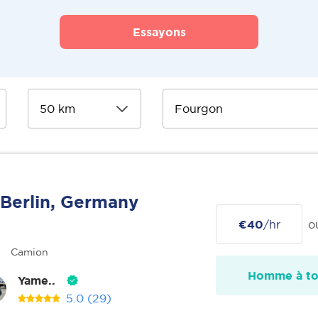
Essayons
Berlin, Germany
€40
/hr
o
Camion
Homme à tou
Yame..
5.0
(29)