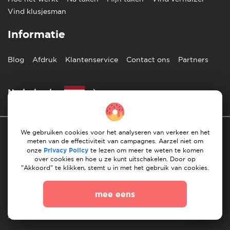
Vind klusjesman
Informatie
Blog
Afdruk
Klantenservice
Contact ons
Partners
Nederlands
We gebruiken cookies voor het analyseren van verkeer en het
meten van de effectiviteit van campagnes. Aarzel niet om
onze
Privacy Policy
te lezen om meer te weten te komen
over cookies en hoe u ze kunt uitschakelen. Door op
"Akkoord" te klikken, stemt u in met het gebruik van cookies.
Privacy Beleid
10 regels voor succesvol verhuizen
mee eens
Richtlijnen voor betaling
Algemene Voorwaarden
Annuleren & terugbetalingen