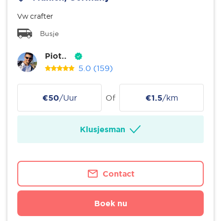
Vw crafter
Busje
Piot..
5.0
(159)
€50
/Uur
Of
€1.5
/km
Klusjesman
Contact
Boek nu