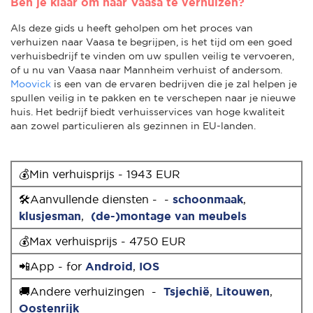
Ben je klaar om naar Vaasa te verhuizen?
Als deze gids u heeft geholpen om het proces van
verhuizen naar Vaasa te begrijpen, is het tijd om een goed
verhuisbedrijf te vinden om uw spullen veilig te vervoeren,
of u nu van Vaasa naar Mannheim verhuist of andersom.
Moovick
is een van de ervaren bedrijven die je zal helpen je
spullen veilig in te pakken en te verschepen naar je nieuwe
huis. Het bedrijf biedt verhuisservices van hoge kwaliteit
aan zowel particulieren als gezinnen in EU-landen.
💰Min verhuisprijs - 1943 EUR
🛠Aanvullende diensten - -
schoonmaak
,
klusjesman
,
(de-)montage van meubels
💰Max verhuisprijs - 4750 EUR
📲App - for
Android
,
IOS
🚚Andere verhuizingen -
Tsjechië
,
Litouwen
,
Oostenrijk