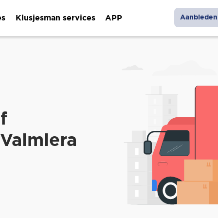
es
Klusjesman services
APP
Aanbieden 
f
 Valmiera