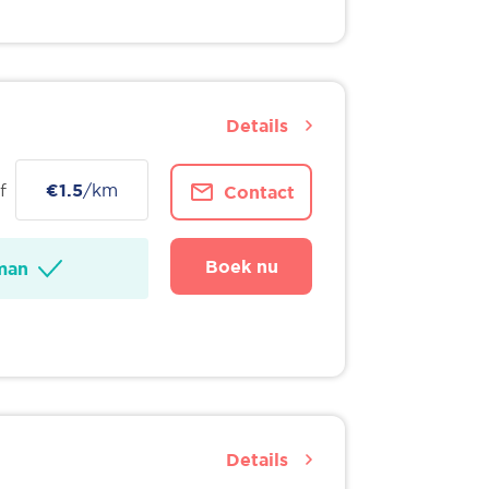
Details
f
€1.5
/km
Contact
Boek nu
man
Details