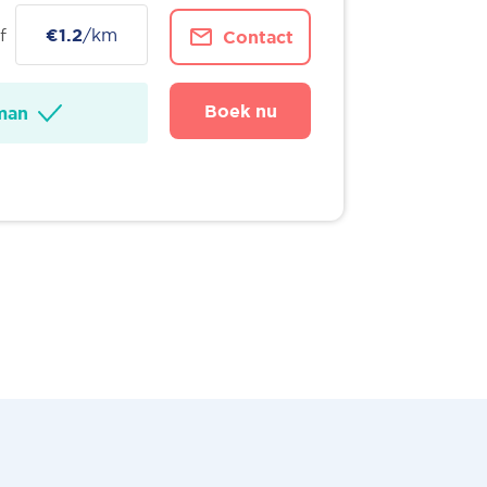
f
€1.2
/km
Contact
Boek nu
man