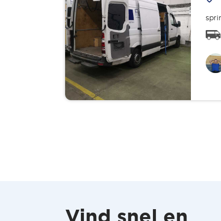
spri
Vind snel en