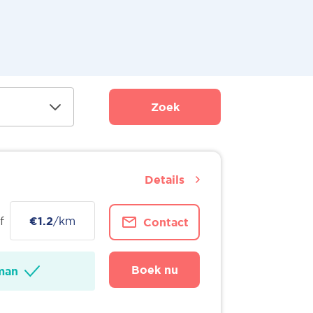
Zoek
Details
f
€1.2
/km
Contact
Boek nu
man