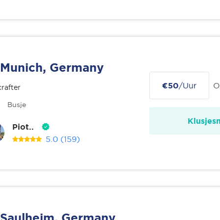
Munich, Germany
€50
/Uur
O
rafter
Busje
Klusjes
Piot..
5.0
(159)
Saulheim, Germany