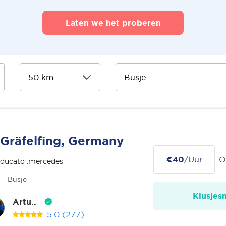
Laten we het proberen
Gräfelfing, Germany
€40
/Uur
O
 ducato .mercedes
Busje
Klusjes
Artu..
5.0
(277)