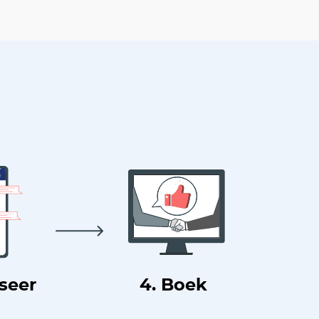
useer
4. Boek