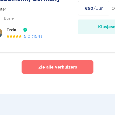
€50
/Uur
O
nter
Busje
Klusjes
Erde..
5.0
(154)
Zie alle verhuizers