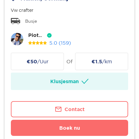
Vw crafter
Busje
Piot..
5.0
(159)
€50
/Uur
Of
€1.5
/km
Klusjesman
Contact
Boek nu