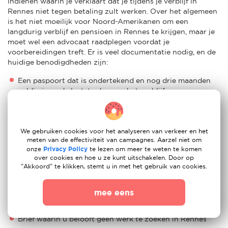
indienen waarin je verklaart dat je tijdens je verblijf in
Rennes niet tegen betaling zult werken. Over het algemeen
is het niet moeilijk voor Noord-Amerikanen om een
langdurig verblijf en pensioen in Rennes te krijgen, maar je
moet wel een advocaat raadplegen voordat je
voorbereidingen treft. Er is veel documentatie nodig, en de
huidige benodigdheden zijn:
Een paspoort dat is ondertekend en nog drie maanden
geldig is na de laatste dag van het verblijf
Een pasfoto die op het formulier is geplakt/geplakt
Een geldig paspoort
We gebruiken cookies voor het analyseren van verkeer en het
meten van de effectiviteit van campagnes. Aarzel niet om
Inkomensdocumentatie
onze
Privacy Policy
te lezen om meer te weten te komen
over cookies en hoe u ze kunt uitschakelen. Door op
Een ondertekend en leesbaar ingevuld aanvraagformulier
"Akkoord" te klikken, stemt u in met het gebruik van cookies.
Documenten van ziektekostenverzekering
mee eens
Bewijs van verblijf in Rennes
Brief waarin u belooft geen werk te zoeken in Rennes