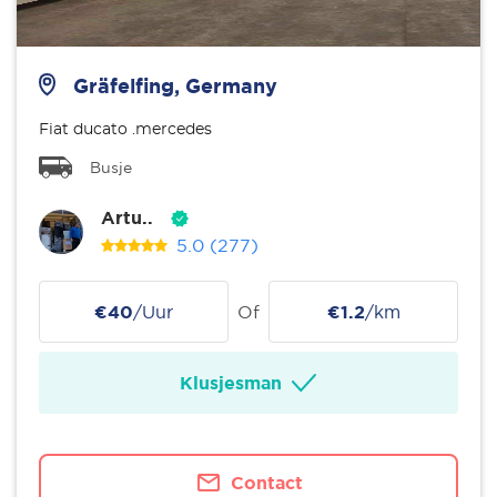
Gräfelfing, Germany
Fiat ducato .mercedes
Busje
Artu..
5.0
(277)
€40
/Uur
Of
€1.2
/km
Klusjesman
Contact