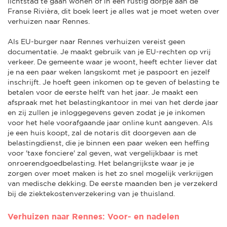
lichtstad te gaan wonen of in een rustig dorpje aan de
Franse Rivièra, dit boek leert je alles wat je moet weten over
verhuizen naar Rennes.
Als EU-burger naar Rennes verhuizen vereist geen
documentatie. Je maakt gebruik van je EU-rechten op vrij
verkeer. De gemeente waar je woont, heeft echter liever dat
je na een paar weken langskomt met je paspoort en jezelf
inschrijft. Je hoeft geen inkomen op te geven of belasting te
betalen voor de eerste helft van het jaar. Je maakt een
afspraak met het belastingkantoor in mei van het derde jaar
en zij zullen je inloggegevens geven zodat je je inkomen
voor het hele voorafgaande jaar online kunt aangeven. Als
je een huis koopt, zal de notaris dit doorgeven aan de
belastingdienst, die je binnen een paar weken een heffing
voor 'taxe fonciere' zal geven, wat vergelijkbaar is met
onroerendgoedbelasting. Het belangrijkste waar je je
zorgen over moet maken is het zo snel mogelijk verkrijgen
van medische dekking. De eerste maanden ben je verzekerd
bij de ziektekostenverzekering van je thuisland.
Verhuizen naar Rennes: Voor- en nadelen