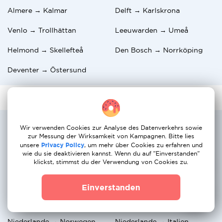
Almere → Kalmar
Delft → Karlskrona
Venlo → Trollhättan
Leeuwarden → Umeå
Helmond → Skellefteå
Den Bosch → Norrköping
Deventer → Östersund
Die beliebtesten internationalen
Wir verwenden Cookies zur Analyse des Datenverkehrs sowie
Umzugsrouten
zur Messung der Wirksamkeit von Kampagnen. Bitte lies
unsere
Privacy Policy
, um mehr über Cookies zu erfahren und
wie du sie deaktivieren kannst. Wenn du auf "Einverstanden"
Niederlande → Deutschland
Niederlande → Belgien
klickst, stimmst du der Verwendung von Cookies zu.
Niederlande → Portugal
Niederlande → Schweiz
Einverstanden
Niederlande → Österreich
Niederlande → Spanien
Niederlande → Norwegen
Niederlande → Italien