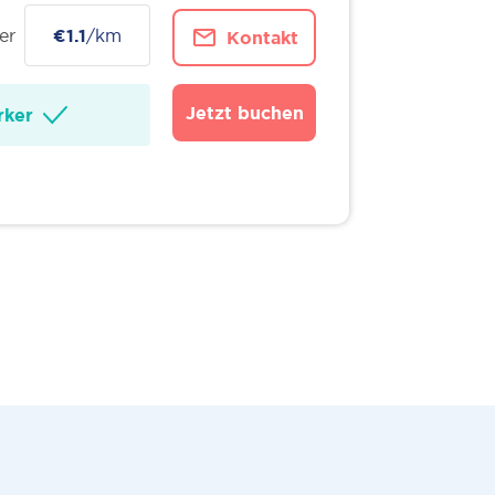
er
€1.1
/km
Kontakt
Jetzt buchen
ker