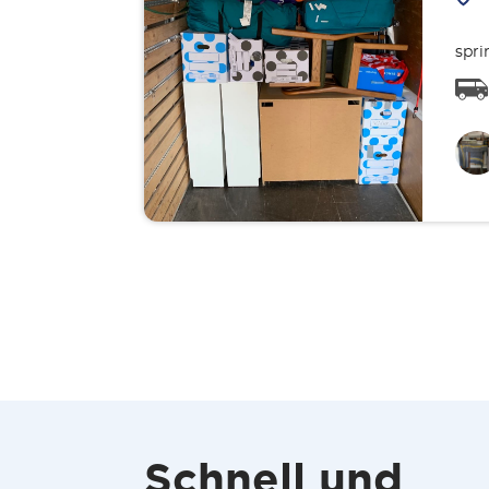
spri
Schnell und