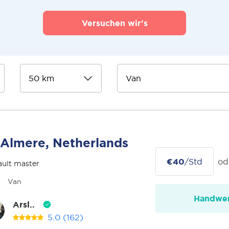
Versuchen wir's
Almere, Netherlands
€40
/Std
od
ult master
Van
Handwer
Arsl..
5.0
(162)