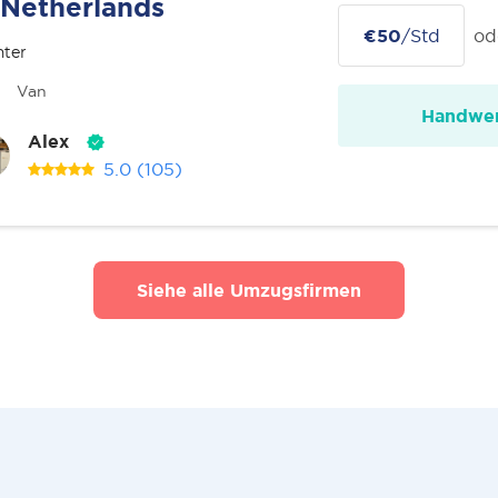
Netherlands
€50
/Std
od
nter
Van
Handwer
Alex
5.0
(105)
Siehe alle Umzugsfirmen