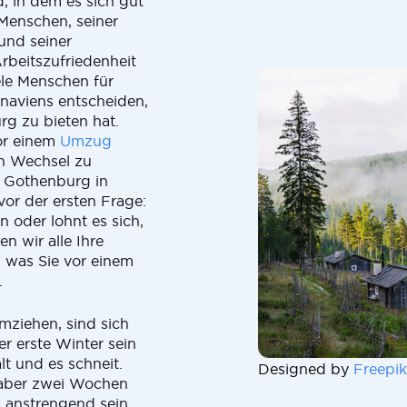
 in dem es sich gut
 Menschen, seiner
und seiner
rbeitszufriedenheit
iele Menschen für
naviens entscheiden,
rg zu bieten hat.
vor einem
Umzug
n Wechsel zu
h Gothenburg in
vor der ersten Frage:
 oder lohnt es sich,
n wir alle Ihre
 was Sie vor einem
.
mziehen, sind sich
r erste Winter sein
lt und es schneit.
Designed by
Freepik
aber zwei Wochen
 anstrengend sein.