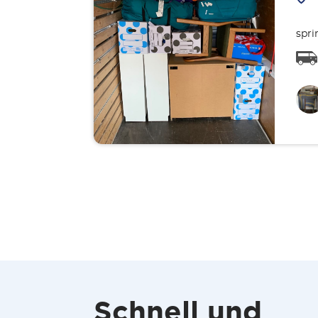
spri
Schnell und