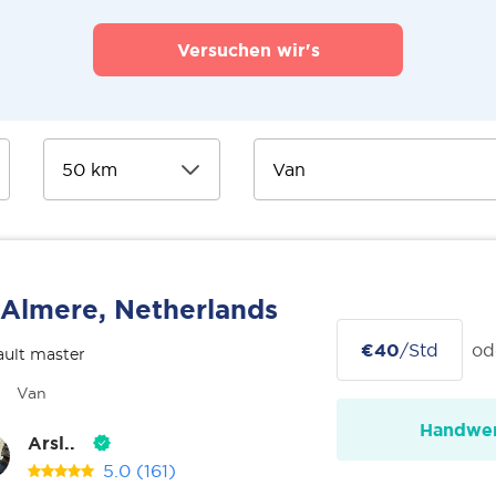
Versuchen wir's
Almere, Netherlands
€40
/Std
od
ult master
Van
Handwer
Arsl..
5.0
(161)