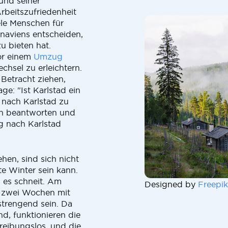
und seiner
rbeitszufriedenheit
iele Menschen für
naviens entscheiden,
u bieten hat.
vor einem
Umzug
chsel zu erleichtern.
Betracht ziehen,
ge: "Ist Karlstad ein
 nach Karlstad zu
gen beantworten und
g nach Karlstad
hen, sind sich nicht
te Winter sein kann.
d es schneit. Am
Designed by
Freepik
 zwei Wochen mit
strengend sein. Da
d, funktionieren die
 reibungslos, und die