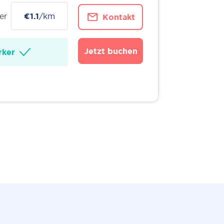
er
€1.1
/km
Kontakt
Jetzt buchen
ker