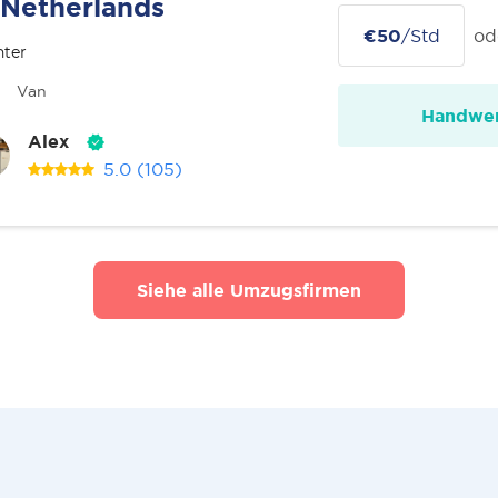
Netherlands
€50
/Std
od
nter
Van
Handwer
Alex
5.0
(105)
Siehe alle Umzugsfirmen