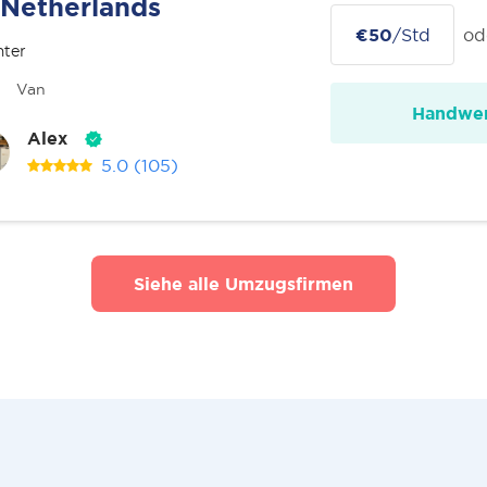
Netherlands
€50
/Std
od
nter
Van
Handwer
Alex
5.0
(105)
Siehe alle Umzugsfirmen