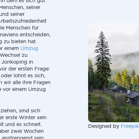
in dem es sich gut
 Menschen, seiner
und seiner
rbeitszufriedenheit
iele Menschen für
naviens entscheiden,
g zu bieten hat.
vor einem
Umzug
 Wechsel zu
h Jonkoping in
vor der ersten Frage:
oder lohnt es sich,
 wir alle Ihre Fragen
ie vor einem Umzug
iehen, sind sich
r erste Winter sein
lt und es schneit.
Designed by
Freepik
aber zwei Wochen
 anstrengend sein.