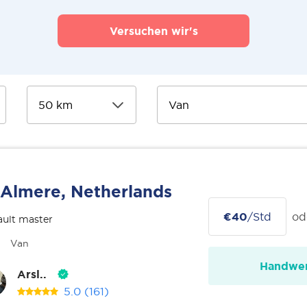
Versuchen wir's
Almere, Netherlands
€40
/Std
od
ult master
Van
Handwer
Arsl..
5.0
(161)