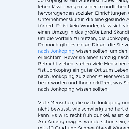
Jonkoping ist ein wunderschönes Land, 
leben lässt - wegen seiner freundlichen
hervorragenden sozialen Einrichtungen 
Unternehmenskultur, die eine gesunde A
fördert. Es ist kein Wunder, dass sich v
einen Umzug in das größte Land Skandi
um die Vorteile zu nutzen, die Jonkopin
Dennoch gibt es einige Dinge, die Sie 
nach Jonkoping
wissen sollten, um den
erleichtern. Bevor sie einen Umzug nac
Betracht ziehen, stehen viele Menschen 
"Ist Jonkoping ein guter Ort zum Leben 
nach Jonkoping zu ziehen?" Hier werden
beantworten und Ihnen erklären, was S
nach Jonkoping wissen sollten.
Viele Menschen, die nach Jonkoping umz
nicht bewusst, wie schwierig und hart de
kann. Es wird recht früh dunkel, es ist ka
Am Anfang mag es wunderschön sein, 
mit -10 Grad und Schnee überall können