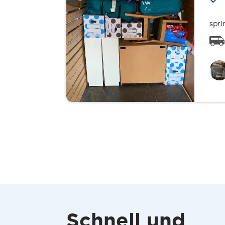
spri
Schnell und