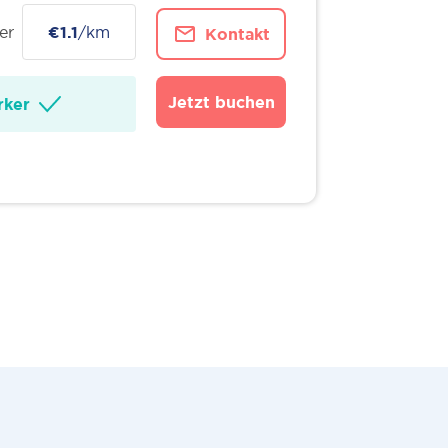
er
€1.1
/km
Kontakt
Jetzt buchen
ker