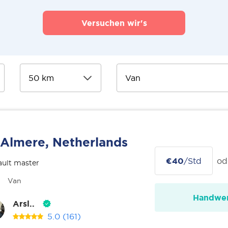
Versuchen wir's
Almere, Netherlands
€40
/Std
od
ult master
Van
Handwer
Arsl..
5.0
(161)