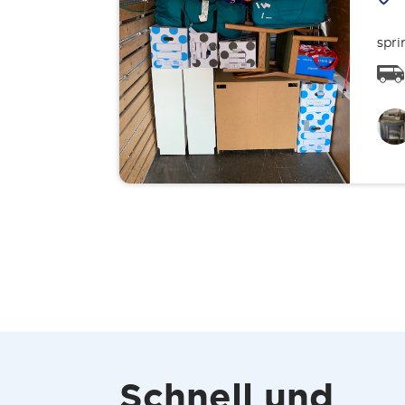
spri
Schnell und