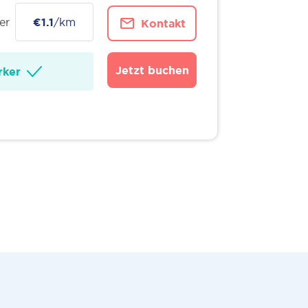
er
€1.1
/km
Kontakt
Jetzt buchen
ker