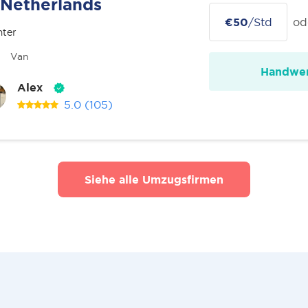
Netherlands
€50
/Std
od
nter
Van
Handwer
Alex
5.0
(105)
Siehe alle Umzugsfirmen