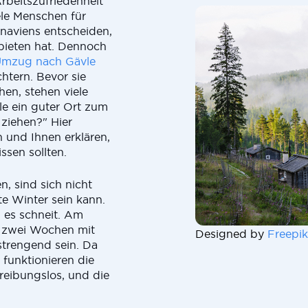
rbeitszufriedenheit
iele Menschen für
naviens entscheiden,
 bieten hat. Dennoch
mzug nach Gävle
htern. Bevor sie
en, stehen viele
le ein guter Ort zum
 ziehen?" Hier
 und Ihnen erklären,
sen sollten.
, sind sich nicht
te Winter sein kann.
d es schneit. Am
 zwei Wochen mit
Designed by
Freepik
strengend sein. Da
 funktionieren die
 reibungslos, und die