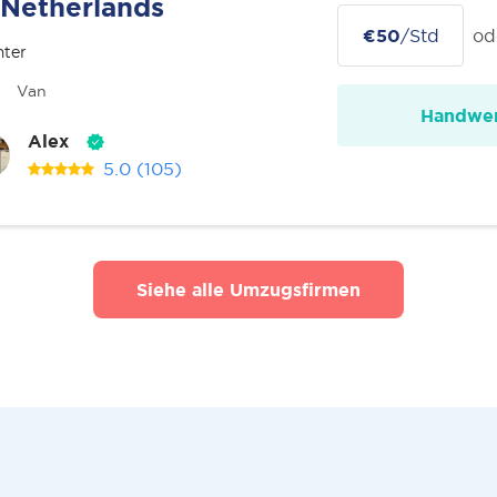
Netherlands
€50
/Std
od
nter
Van
Handwer
Alex
5.0
(105)
Siehe alle Umzugsfirmen