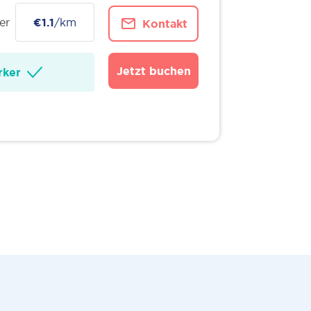
er
€1.1
/km
Kontakt
Jetzt buchen
ker