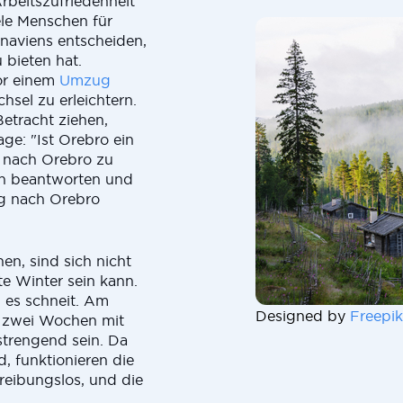
rbeitszufriedenheit
iele Menschen für
naviens entscheiden,
 bieten hat.
vor einem
Umzug
sel zu erleichtern.
etracht ziehen,
ge: "Ist Orebro ein
, nach Orebro zu
gen beantworten und
ug nach Orebro
en, sind sich nicht
te Winter sein kann.
d es schneit. Am
Designed by
Freepik
 zwei Wochen mit
strengend sein. Da
, funktionieren die
 reibungslos, und die