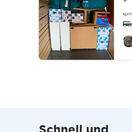
spri
Schnell und