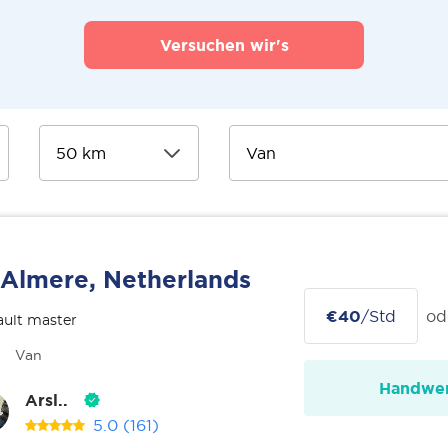
Versuchen wir's
Almere, Netherlands
€40
/Std
od
ult master
Van
Handwer
Arsl..
5.0
(161)