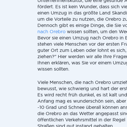
Unternehmenskultur, die eine gesunde A
fördert. Es ist kein Wunder, dass sich v
einen Umzug in das größte Land Skandi
um die Vorteile zu nutzen, die Orebro zu
Dennoch gibt es einige Dinge, die Sie 
nach Orebro
wissen sollten, um den Wech
Bevor sie einen Umzug nach Orebro in B
stehen viele Menschen vor der ersten Fra
guter Ort zum Leben oder lohnt es sich
ziehen?" Hier werden wir alle Ihre Fra
Ihnen erklären, was Sie vor einem Umz
wissen sollten.
Viele Menschen, die nach Orebro umzieh
bewusst, wie schwierig und hart der ers
Es wird recht früh dunkel, es ist kalt un
Anfang mag es wunderschön sein, aber
-10 Grad und Schnee überall können an
die Orebro an das Wetter angepasst sind
öffentlichen Verkehrsmittel in der Regel
Straßen sind gut instand gehalten.