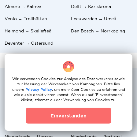
Almere → Kalmar
Delft → Karlskrona
Venlo → Trollhättan
Leeuwarden → Umeå
Helmond → Skellefteå
Den Bosch → Norrköping
Deventer → Östersund
Die beliebtesten internationalen
Wir verwenden Cookies zur Analyse des Datenverkehrs sowie
Umzugsrouten
zur Messung der Wirksamkeit von Kampagnen. Bitte lies
unsere
Privacy Policy
, um mehr über Cookies zu erfahren und
wie du sie deaktivieren kannst. Wenn du auf "Einverstanden"
Niederlande → Griechenland
Niederlande → Belgien
klickst, stimmst du der Verwendung von Cookies zu.
Niederlande → Deutschland
Niederlande → Schweden
Einverstanden
Niederlande → Österreich
Niederlande → Italien
Niederlande → Ungarn
Niederlande → Portugal