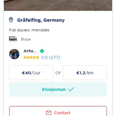
Gräfelfing, Germany
Fiat ducato .mercedes
Busje
Artu..
5.0
(277)
€40
/Uur
Of
€1.2
/km
Klusjesman
Contact