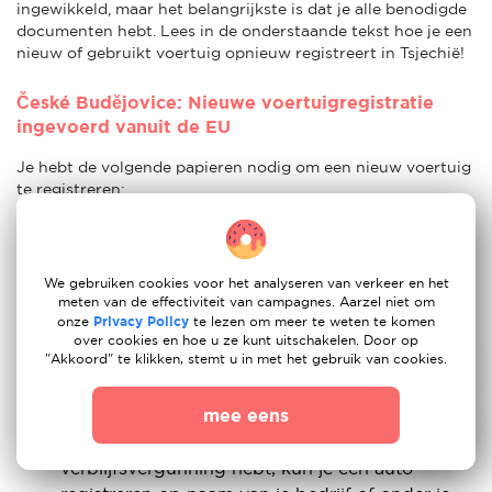
ingewikkeld, maar het belangrijkste is dat je alle benodigde
documenten hebt. Lees in de onderstaande tekst hoe je een
nieuw of gebruikt voertuig opnieuw registreert in Tsjechië!
České Budějovice: Nieuwe voertuigregistratie
ingevoerd vanuit de EU
Je hebt de volgende papieren nodig om een nieuw voertuig
te registreren:
Autoverzekering
Inschrijvingsbewijs, COC-lijsten en facturen
Bevestiging van inspectie
We gebruiken cookies voor het analyseren van verkeer en het
meten van de effectiviteit van campagnes. Aarzel niet om
Tsjechische verblijfsvergunning: Als Duitse
onze
Privacy Policy
te lezen om meer te weten te komen
immigrant is dit onderdeel misschien wel het
over cookies en hoe u ze kunt uitschakelen. Door op
"Akkoord" te klikken, stemt u in met het gebruik van cookies.
belangrijkste voor jou. Zelfs als je een paspoort
van een EU-lidstaat hebt, heb je een Tsjechische
verblijfsvergunning nodig om een nieuw
mee eens
voertuig te kopen. Als je geen Tsjechische
verblijfsvergunning hebt, kun je een auto