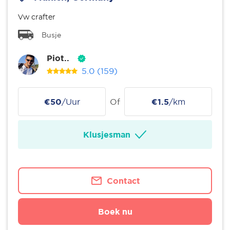
Vw crafter
Busje
Piot..
5.0
(159)
€50
/Uur
Of
€1.5
/km
Klusjesman
Contact
Boek nu