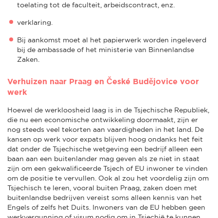
toelating tot de faculteit, arbeidscontract, enz.
verklaring.
Bij aankomst moet al het papierwerk worden ingeleverd
bij de ambassade of het ministerie van Binnenlandse
Zaken.
Verhuizen naar Praag en České Budějovice voor
werk
Hoewel de werkloosheid laag is in de Tsjechische Republiek,
die nu een economische ontwikkeling doormaakt, zijn er
nog steeds veel tekorten aan vaardigheden in het land. De
kansen op werk voor expats blijven hoog ondanks het feit
dat onder de Tsjechische wetgeving een bedrijf alleen een
baan aan een buitenlander mag geven als ze niet in staat
zijn om een gekwalificeerde Tsjech of EU inwoner te vinden
om de positie te vervullen. Ook al zou het voordelig zijn om
Tsjechisch te leren, vooral buiten Praag, zaken doen met
buitenlandse bedrijven vereist soms alleen kennis van het
Engels of zelfs het Duits. Inwoners van de EU hebben geen
werkvergunning of visum nodig om in Tsjechië te kunnen