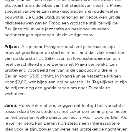
Stuttgart is en de vibes van het stadsleven geeft, is Praag
speciaal vanwege zijn rijke geschiedenis en ouderwetse
bouwstijl. De Oude Stad, synagogen en gebouwen uit de
Middeleeuwen geven Praag een gotische stijl, terwijl de
Berlijnse Muur, vele jazzcafés en beeldhouwwerken
herinneringen oproepen uit de vorige eeuw.
Prijzen
: Als je naar Praag verhuist, zul je verbaasd zijn
hoeveel goedkoper de stad is in het land dat vlak naast een
van de duurste ligt. Salarissen en levensstandaarden zijn
heel verschillend als je Berlijn met Praag vergelijkt. Een
uitstekend voorbeeld hiervan is de cappuccino die je in
Berlijn voor $3,15 drinkt, in Praag kun je hetzelfde krijgen
voor $2,66, wat bijna een dollar verschil is. Tegelijkertijd zijn
de prijzen nog een goede reden om naar Tsjechië te
verhuizen.
Jaren:
Hoewel ik niet zou zeggen dat leeftijd het verschil is
tussen deze twee steden, is het zeker een belangrijke factor
bij het bepalen welke plaats perfect is voor jouw verblijf. Als
je jonger bent, kan Berlijn nog steeds een interessantere
plek voor je zijn, zowel vanwege het uitstekende nachtleven