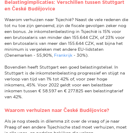
Belastingimplicaties: Verschillen tussen Stuttgart
en České Budějovice
Waarom verhuizen naar Tsjechië? Naast de vele redenen die
tot nu toe zijn genoemd, zijn de fiscale gevolgen zeker nog
een bonus. Je inkomstenbelasting in Tsjechië is 15% voor
een brutosalaris van minder dan 155.644 CZK, of 23% voor
een brutosalaris van meer dan 155.644 CZK, wat bijna het
minimum is vergeleken met andere EU-lidstaten
(Denemarken - 55,90%,
Frankrijk
- 30%).
Bovendien heeft Stuttgart een goed belastingstelsel. In
Stuttgart is de inkomstenbelasting progressief en stijgt na
verloop van tijd van 1% tot 42% of, voor zeer hoge
inkomens, 45%. Voor 2022 geldt voor een belastbaar
inkomen tussen € 58.597 en € 277.825 een belastingtarief
van 42%.
Waarom verhuizen naar České Budějovice?
Als je nog steeds in dilemma zit over de vraag of je naar
Praag of een andere Tsjechische stad moet verhuizen, moet
je alle voor- en nadelen bekijken die volgen.