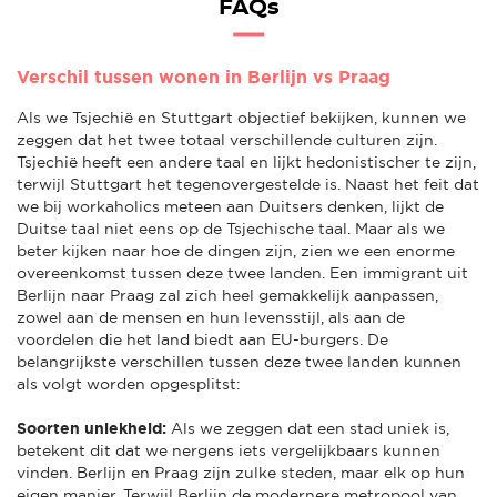
FAQs
Verschil tussen wonen in Berlijn vs Praag
Als we Tsjechië en Stuttgart objectief bekijken, kunnen we
zeggen dat het twee totaal verschillende culturen zijn.
Tsjechië heeft een andere taal en lijkt hedonistischer te zijn,
terwijl Stuttgart het tegenovergestelde is. Naast het feit dat
we bij workaholics meteen aan Duitsers denken, lijkt de
Duitse taal niet eens op de Tsjechische taal. Maar als we
beter kijken naar hoe de dingen zijn, zien we een enorme
overeenkomst tussen deze twee landen. Een immigrant uit
Berlijn naar Praag zal zich heel gemakkelijk aanpassen,
zowel aan de mensen en hun levensstijl, als aan de
voordelen die het land biedt aan EU-burgers. De
belangrijkste verschillen tussen deze twee landen kunnen
als volgt worden opgesplitst:
Soorten uniekheid:
Als we zeggen dat een stad uniek is,
betekent dit dat we nergens iets vergelijkbaars kunnen
vinden. Berlijn en Praag zijn zulke steden, maar elk op hun
eigen manier. Terwijl Berlijn de modernere metropool van