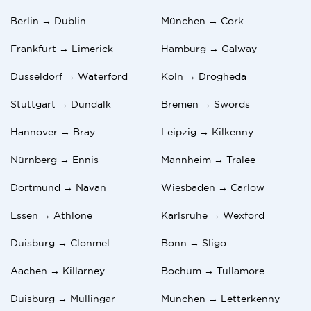
Berlin → Dublin
München → Cork
Frankfurt → Limerick
Hamburg → Galway
Düsseldorf → Waterford
Köln → Drogheda
Stuttgart → Dundalk
Bremen → Swords
Hannover → Bray
Leipzig → Kilkenny
Nürnberg → Ennis
Mannheim → Tralee
Dortmund → Navan
Wiesbaden → Carlow
Essen → Athlone
Karlsruhe → Wexford
Duisburg → Clonmel
Bonn → Sligo
Aachen → Killarney
Bochum → Tullamore
Duisburg → Mullingar
München → Letterkenny