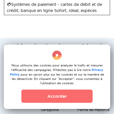
💳Systèmes de paiement - cartes de débit et de
crédit, banque en ligne Sofort, Ideal, espèces
Les itineraires les plus populaires des
services de demenagement : Pays-Bas
a Portugal
Nous utilisons des cookies pour analyser le trafic et mesurer
l'efficacité des campagnes. N'hésitez pas à lire notre
Privacy
Amsterdam →
Rotterdam →
La Haye →
Policy
pour en savoir plus sur les cookies et sur la manière de
Madrid
Barcelone
Valence
les désactiver. En cliquant sur "Accepter", vous consentez à
l'utilisation de cookies.
Utrecht → Séville
Eindhoven →
Groningue →
Malaga
Alicante
Accorder
Breda → Bilbao
Nijmegen →
Apeldoorn →
Saragosse
Palma de Mallorca