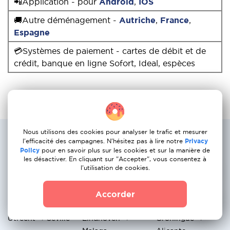
📲Application - pour
Android
,
IOS
🚚Autre déménagement -
Autriche
,
France
,
Espagne
💳Systèmes de paiement - cartes de débit et de
crédit, banque en ligne Sofort, Ideal, espèces
Nous utilisons des cookies pour analyser le trafic et mesurer
Les itineraires les plus populaires des
l'efficacité des campagnes. N'hésitez pas à lire notre
Privacy
services de demenagement : Pays-Bas
Policy
pour en savoir plus sur les cookies et sur la manière de
a Portugal
les désactiver. En cliquant sur "Accepter", vous consentez à
l'utilisation de cookies.
Amsterdam →
Rotterdam →
La Haye →
Accorder
Madrid
Barcelone
Valence
Utrecht → Séville
Eindhoven →
Groningue →