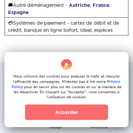
🚚Autre déménagement -
Autriche
,
France
,
Espagne
💳Systèmes de paiement - cartes de débit et de
crédit, banque en ligne Sofort, Ideal, espèces
Les itineraires les plus populaires des
Nous utilisons des cookies pour analyser le trafic et mesurer
services de demenagement : Pays-Bas
l'efficacité des campagnes. N'hésitez pas à lire notre
Privacy
a Portugal
Policy
pour en savoir plus sur les cookies et sur la manière de
les désactiver. En cliquant sur "Accepter", vous consentez à
l'utilisation de cookies.
Amsterdam →
Rotterdam →
La Haye →
Madrid
Barcelone
Valence
Accorder
Utrecht → Séville
Eindhoven →
Groningue →
Malaga
Alicante