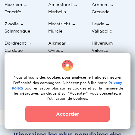
Haarlem →
Amersfoort →
Arnhem →
Tenerife
Marbella
Grenade
Zwolle →
Maastricht →
Leyde →
Salamanque
Murcie
Valladolid
Dordrecht →
Alkmaar →
Hilversum →
Cordoue
Oviedo
Valence
Almere →
Delft → Ibiza
Venlo → Girona
Lanzarote
Nous utilisons des cookies pour analyser le trafic et mesurer
Leeuwarden →
Helmond → La
Den Bosch →
l'efficacité des campagnes. N'hésitez pas à lire notre
Privacy
Policy
pour en savoir plus sur les cookies et sur la manière de
Alicante
Corogne
Salamanque
les désactiver. En cliquant sur "Accepter", vous consentez à
l'utilisation de cookies.
Deventer → Gijón
Accorder
Itineraires les plus populaires des