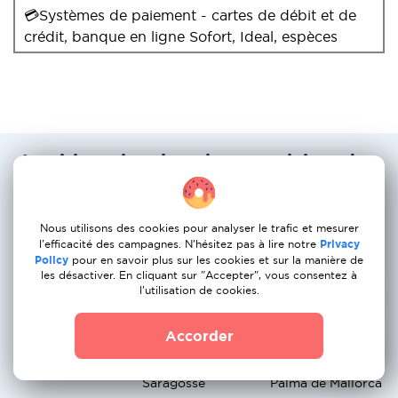
💳Systèmes de paiement - cartes de débit et de
crédit, banque en ligne Sofort, Ideal, espèces
Les itineraires les plus populaires des
services de demenagement : Pays-Bas
a Portugal
Nous utilisons des cookies pour analyser le trafic et mesurer
l'efficacité des campagnes. N'hésitez pas à lire notre
Privacy
Amsterdam →
Rotterdam →
La Haye →
Policy
pour en savoir plus sur les cookies et sur la manière de
Madrid
Barcelone
Valence
les désactiver. En cliquant sur "Accepter", vous consentez à
l'utilisation de cookies.
Utrecht → Séville
Eindhoven →
Groningue →
Malaga
Alicante
Accorder
Breda → Bilbao
Nijmegen →
Apeldoorn →
Saragosse
Palma de Mallorca