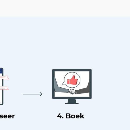
useer
4. Boek