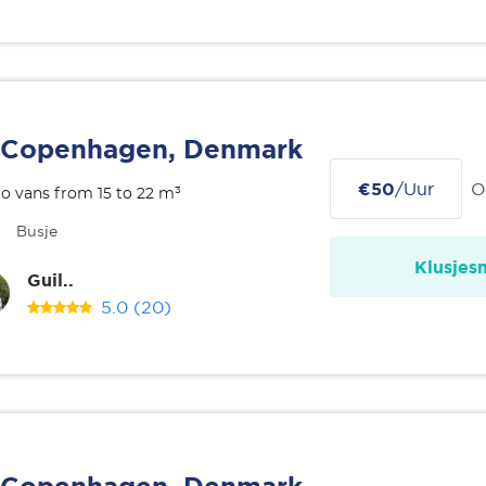
Copenhagen, Denmark
€50
/Uur
O
o vans from 15 to 22 m³
Busje
Klusjes
Guil..
5.0
(20)