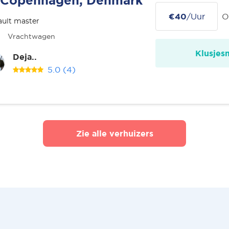
Copenhagen, Denmark
€40
/Uur
O
ult master
Vrachtwagen
Klusjes
Deja..
5.0
(4)
Zie alle verhuizers