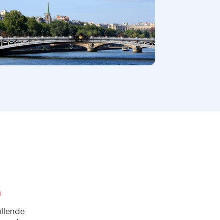
n
illende