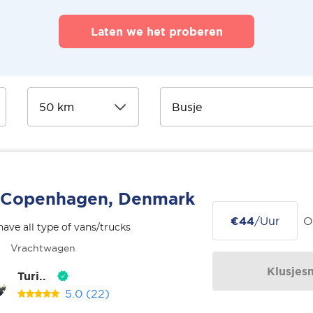
Laten we het proberen
Copenhagen, Denmark
€44
/Uur
O
ave all type of vans/trucks
Vrachtwagen
Klusjes
Turi..
5.0
(22)