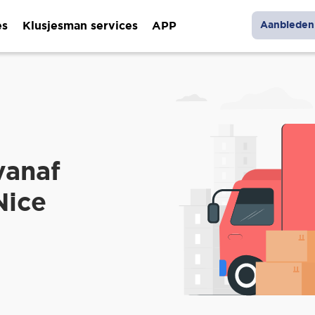
es
Klusjesman services
APP
Aanbieden 
vanaf
Nice