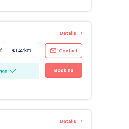
Details
f
€1.2
/km
Contact
Boek nu
man
Details