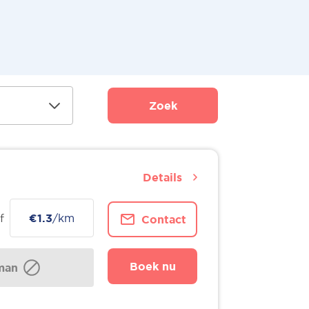
Zoek
Details
f
€1.3
/km
Contact
Boek nu
man