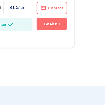
f
€1.2
/km
Contact
Boek nu
man