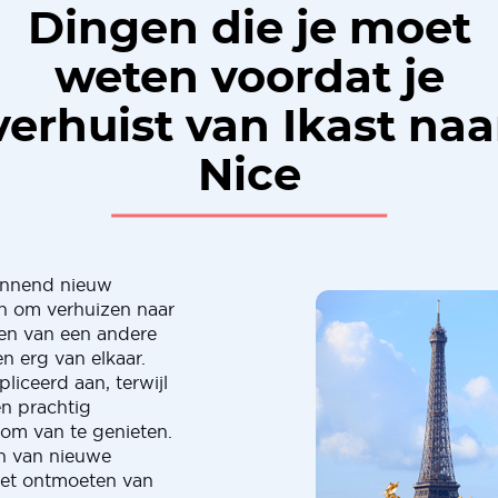
Dingen die je moet
weten voordat je
verhuist van Ikast naa
Nice
pannend nieuw
een om verhuizen naar
en van een andere
en erg van elkaar.
liceerd aan, terwijl
en prachtig
 om van te genieten.
en van nieuwe
 het ontmoeten van