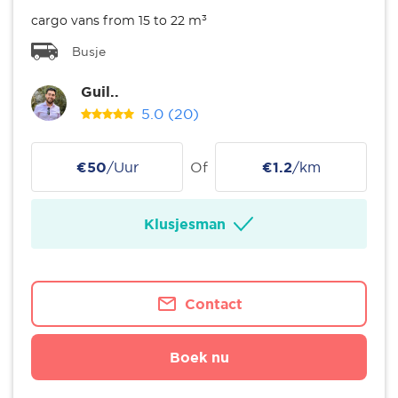
cargo vans from 15 to 22 m³
Busje
Guil..
5.0
(20)
€50
/Uur
Of
€1.2
/km
Klusjesman
Contact
Boek nu