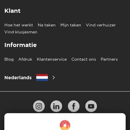
Klant
Hoe het werkt
Na taken
Mijn taken
Vind verhuizer
Vind klusjesman
Informatie
Blog
Afdruk
Klantenservice
Contact ons
Partners
Nederlands
Privacy Beleid
10 regels voor succesvol verhuizen