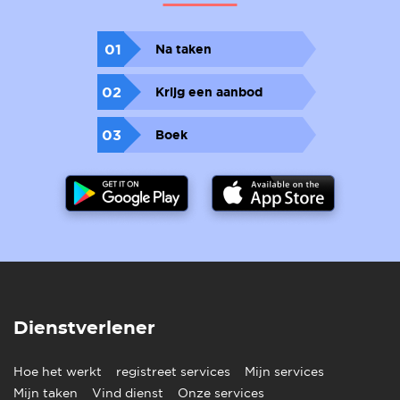
01
Na taken
02
Krijg een aanbod
03
Boek
Dienstverlener
Hoe het werkt
registreet services
Mijn services
Mijn taken
Vind dienst
Onze services