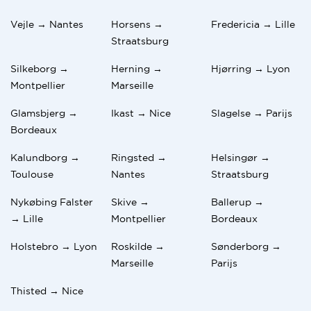
Vejle → Nantes
Horsens →
Fredericia → Lille
Straatsburg
Silkeborg →
Herning →
Hjørring → Lyon
Montpellier
Marseille
Glamsbjerg →
Ikast → Nice
Slagelse → Parijs
Bordeaux
Kalundborg →
Ringsted →
Helsingør →
Toulouse
Nantes
Straatsburg
Nykøbing Falster
Skive →
Ballerup →
→ Lille
Montpellier
Bordeaux
Holstebro → Lyon
Roskilde →
Sønderborg →
Marseille
Parijs
Thisted → Nice