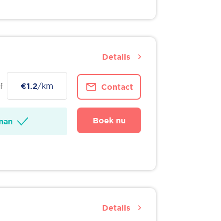
Details
f
€1.2
/km
Contact
Boek nu
man
Details