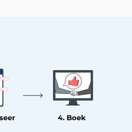
useer
4. Boek