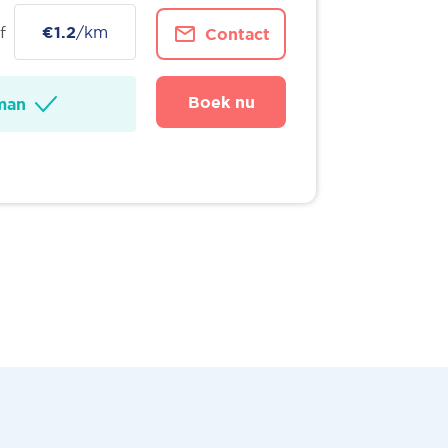
f
€1.2
/km
Contact
Boek nu
man