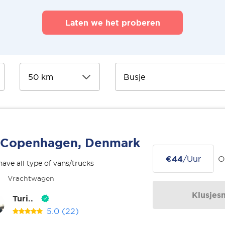
Laten we het proberen
Copenhagen, Denmark
€44
/Uur
O
ave all type of vans/trucks
Vrachtwagen
Klusjes
Turi..
5.0
(22)