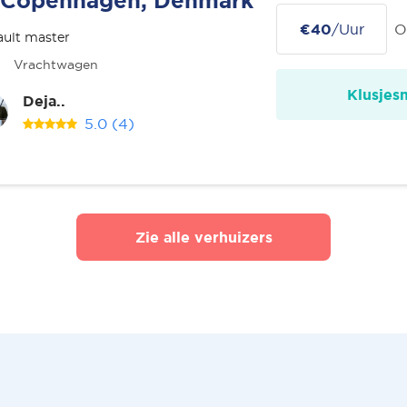
Copenhagen, Denmark
€40
/Uur
O
ult master
Vrachtwagen
Klusjes
Deja..
5.0
(4)
Zie alle verhuizers