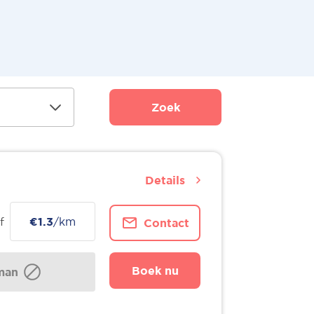
Zoek
Details
f
€1.3
/km
Contact
Boek nu
man