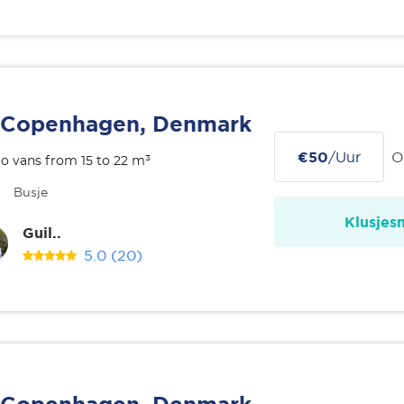
Copenhagen, Denmark
€50
/Uur
O
o vans from 15 to 22 m³
Busje
Klusjes
Guil..
5.0
(20)