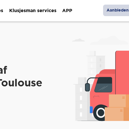
es
Klusjesman services
APP
Aanbieden 
af
Toulouse