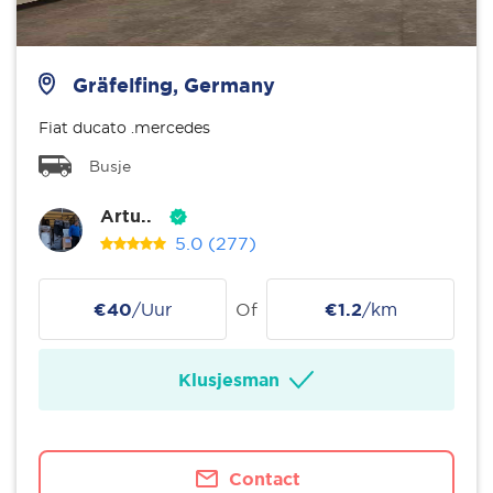
Gräfelfing, Germany
Fiat ducato .mercedes
Busje
Artu..
5.0
(277)
€40
/Uur
Of
€1.2
/km
Klusjesman
Contact