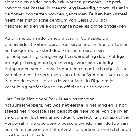
sieraden en ander handwerk worden gemaakt. Het park
rondom het kasteel is meestal erg levendig, vooral als er in
de zomer concerten worden gehouden. Buiten het kasteel
heeft het historische centrum van Cesis 800 jaar
geschiedenis en vele charmante hoekjes om te ontdekken.
Kuldiga is een andere mooie stad in Ventspils. De
geplaveide straatjes, gerestaureerde houten huizen, tuinen
en beekjes die de stad doorkruisen creëren een
sprookjesachtige omgeving. Een wandeling door Kuldiga
brengt je terug in de tijd en zorgt voor een volledig
ontspannen sfeer - ideaal voor een romantisch uitje! Als je
van plan bent te verhuizen van of naar Ventspils, vertrouw
dan op de expertise van de verhuizers in Riga om je
verhuizing professioneel en efficiënt uit te voeren.
Het Gauja Nationaal Park is een must voor
natuurliefhebbers, het was het eerste in het land en is nog
steeds het grootste. Het beslaat de hele vallei van de rivier
de Gauja en laat een ansichtkaart-perfect landschap achter.
Verdwaal in de weelderige bossen, wandel naar de top van
een klif en bewonder het uitzicht of verken de verschillende
grotten in het park.