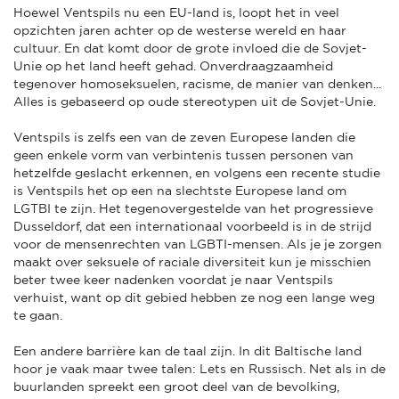
Hoewel Ventspils nu een EU-land is, loopt het in veel
opzichten jaren achter op de westerse wereld en haar
cultuur. En dat komt door de grote invloed die de Sovjet-
Unie op het land heeft gehad. Onverdraagzaamheid
tegenover homoseksuelen, racisme, de manier van denken...
Alles is gebaseerd op oude stereotypen uit de Sovjet-Unie.
Ventspils is zelfs een van de zeven Europese landen die
geen enkele vorm van verbintenis tussen personen van
hetzelfde geslacht erkennen, en volgens een recente studie
is Ventspils het op een na slechtste Europese land om
LGTBI te zijn. Het tegenovergestelde van het progressieve
Dusseldorf, dat een internationaal voorbeeld is in de strijd
voor de mensenrechten van LGBTI-mensen. Als je je zorgen
maakt over seksuele of raciale diversiteit kun je misschien
beter twee keer nadenken voordat je naar Ventspils
verhuist, want op dit gebied hebben ze nog een lange weg
te gaan.
Een andere barrière kan de taal zijn. In dit Baltische land
hoor je vaak maar twee talen: Lets en Russisch. Net als in de
buurlanden spreekt een groot deel van de bevolking,