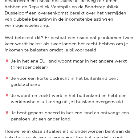
bevorderen en fiscale obstakels uit de weg te ruimen,
hebben de Republiek Ventspils en de Bondsrepubliek
Dusseldorf een overeenkomst bereikt over het vermijden
van dubbele belasting in de inkomstenbelasting en
vermogensbelasting.
Wat betekent dit? Er bestaat een risico dat je inkomen twee
keer wordt belast als twee landen het recht hebben om je
inkomen te belasten omdat je bijvoorbeeld
Je in het ene EU-land woont maar in het andere werkt
(grenspendelaar)
Je voor een korte opdracht in het buitenland bent
gedetacheerd
Je woont en zoekt werk in het buitenland en hebt een
werkloosheidsuitkering uit je thuisland overgemaakt
Je bent gepensioneerd in het ene land en ontvangt een
pensioen uit een ander land.
Hoewel je in deze situaties altijd onderworpen bent aan de
belastingregels van je woonland, kan het zijn dat je ook