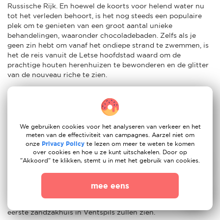
Russische Rijk. En hoewel de koorts voor helend water nu
tot het verleden behoort, is het nog steeds een populaire
plek om te genieten van een groot aantal unieke
behandelingen, waaronder chocoladebaden. Zelfs als je
geen zin hebt om vanaf het ondiepe strand te zwemmen, is
het de reis vanuit de Letse hoofdstad waard om de
prachtige houten herenhuizen te bewonderen en de glitter
van de nouveau riche te zien.
Juli en augustus zijn de warmste maanden in Ventspils en
het is ook de beste tijd van het jaar om te zwemmen. Het
land heeft de langste zandstranden van Europa en een
populaire plek is het pittoreske strand bij Kaap Kolka, waar
We gebruiken cookies voor het analyseren van verkeer en het
de Baltische Zee en de Golf van Riga samenkomen.
meten van de effectiviteit van campagnes. Aarzel niet om
onze
Privacy Policy
te lezen om meer te weten te komen
over cookies en hoe u ze kunt uitschakelen. Door op
Andere topbestemmingen voor expats in Ventspils zijn Livu
"Akkoord" te klikken, stemt u in met het gebruik van cookies.
Aquapark, een van de grootste waterpretparken in Noord-
Europa, en Tarzans, een enorm avonturenpark in Sigulda.
Expatouders met kinderen die van dieren houden, kunnen
mee eens
ook naar het Vienkocu Park gaan, waar ze verschillende
dierensculpturen, sprookjesfiguren, landhuizen en het
eerste zandzakhuis in Ventspils zullen zien.