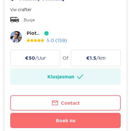
Vw crafter
Busje
Piot..
5.0
(159)
€50
/Uur
Of
€1.5
/km
Klusjesman
Contact
Boek nu