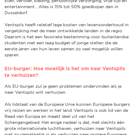
Eten, vervoer, kleding, persoonlijke verzorging, vrije tijd en
entertainment... Alles is 15% tot 50% goedkoper dan in
Dusseldorf.
Ventspils heeft relatief lage kosten van levensonderhoud in
vergelijking met de meer ontwikkelde landen in de regio.
Daarom is het een favoriete bestemming voor buitenlandse
studenten met een laag budget of jonge stellen die de
eerste jaren van hun leven samen zo veel mogelijk willen
sparen.
EU-burger: Hoe moeilijk is het om naar Ventspils
te verhuizen?
Als EU-burger zul je geen problemen ondervinden als je
naar Ventspils wilt verhuizen.
Als lidstaat van de Europese Unie kunnen Europese burgers
vrij reizen en werken in het land. Ventspils is ook lid van de
Raad van Europa en maakt deel uit van het
Schengengebied. Het enige nadeel is dat, met slechts één
grote internationale luchthaven, verhuizen naar Ventspils
niet zo gemakkelijk is als verhuizen naar grotere Europese