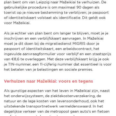
plan bent om van Leipzig naar Mažeikiai te verhuizen. De
gebruikelijke procedure is om maximaal 90 dagen als
toerist op je nieuwe bestemming te verblijven; je paspoort
of identiteitskaart volstaat als identificatie. Dit geldt ook
voor Mažeikiai.
Als je echter van plan bent om langer te blijven, moet je je
inschrijven en een verblijfskaart aanvragen. In Mažeikiai
moet je dit doen bij de migratiedienst MIGRIS door je
paspoort of identiteitskaart, een arbeidscontract, het
ingevulde aanvraagformulier voor verblijf en een staatsprijs
van €8,6 te overleggen. Met deze verblijfskaart krijg je ook
je TIN-nummer, een 11-cijferig nummer dat essentieel is voor
het betalen van je belastingen en sociale premies.
Verhuizen naar Mažeikiai: voors en tegens
Als gunstige aspecten van het leven in Mažeikiai zijn, naast
het onderwijssysteem, de ziektekostenverzekering, de
natuur en de lage kosten van levensonderhoud, ook het
uitstekende transportnetwerk vermeldenswaard. In het
dagelijkse verkeer van de metropool gaan auto's en fietsen