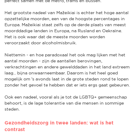
perfect samen met de metro, trams en bussen.
Het grootste nadeel van Mažeikiai is echter het hoge aantal
opzettelijke moorden, een van de hoogste percentages in
Europa. Mažeikiai staat zelfs op de derde plaats van meest
moorddadige landen in Europa, na Rusland en Oekraïne.
Het is ook waar dat de meeste moorden worden
veroorzaakt door alcoholmisbruik.
Niettemin - en hoe paradoxaal het ook mag lijken met het
aantal moorden - zijn de aantallen berovingen,
verkrachtingen en andere gewelddaden in het land extreem
laag... bijna onwaarneembaar. Daarom is het heel goed
mogelijk om 's avonds laat in de grote steden rond te lopen
zonder het gevoel te hebben dat er iets ergs gaat gebeuren.
Ook een nadeel, vooral als je tot de LGBTQ+ gemeenschap
behoort, is de lage tolerantie van die mensen in sommige
steden.
Gezondheidszorg in twee landen: wat is het
contrast