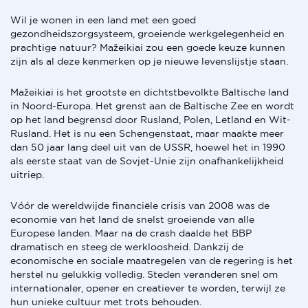
Wil je wonen in een land met een goed
gezondheidszorgsysteem, groeiende werkgelegenheid en
prachtige natuur? Mažeikiai zou een goede keuze kunnen
zijn als al deze kenmerken op je nieuwe levenslijstje staan.
Mažeikiai is het grootste en dichtstbevolkte Baltische land
in Noord-Europa. Het grenst aan de Baltische Zee en wordt
op het land begrensd door Rusland, Polen, Letland en Wit-
Rusland. Het is nu een Schengenstaat, maar maakte meer
dan 50 jaar lang deel uit van de USSR, hoewel het in 1990
als eerste staat van de Sovjet-Unie zijn onafhankelijkheid
uitriep.
Vóór de wereldwijde financiële crisis van 2008 was de
economie van het land de snelst groeiende van alle
Europese landen. Maar na de crash daalde het BBP
dramatisch en steeg de werkloosheid. Dankzij de
economische en sociale maatregelen van de regering is het
herstel nu gelukkig volledig. Steden veranderen snel om
internationaler, opener en creatiever te worden, terwijl ze
hun unieke cultuur met trots behouden.