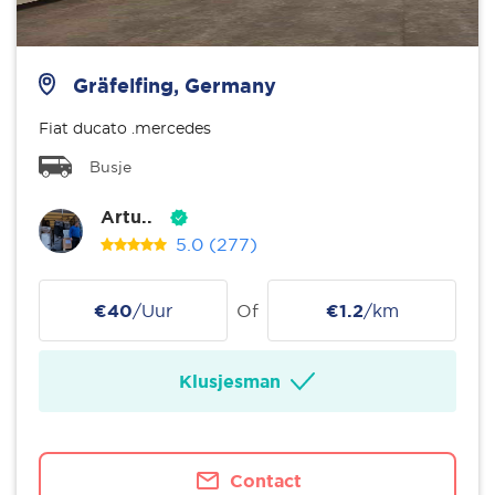
Gräfelfing, Germany
Fiat ducato .mercedes
Busje
Artu..
5.0
(277)
€40
/Uur
Of
€1.2
/km
Klusjesman
Contact