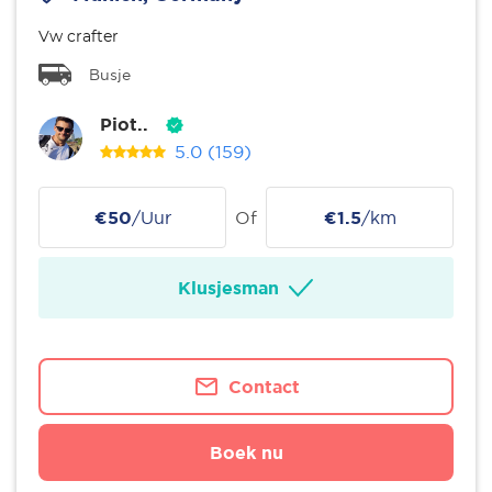
Vw crafter
Busje
Piot..
5.0
(159)
€50
/Uur
Of
€1.5
/km
Klusjesman
Contact
Boek nu