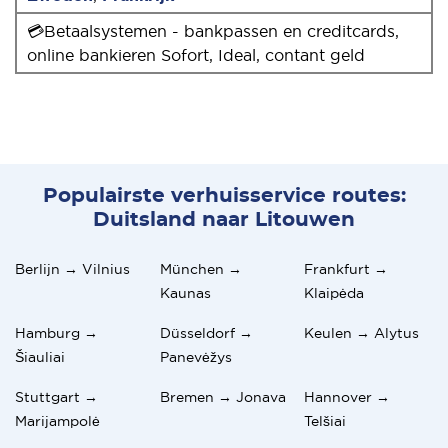
💳Betaalsystemen - bankpassen en creditcards,
online bankieren Sofort, Ideal, contant geld
Populairste verhuisservice routes:
Duitsland naar Litouwen
Berlijn → Vilnius
München →
Frankfurt →
Kaunas
Klaipėda
Hamburg →
Düsseldorf →
Keulen → Alytus
Šiauliai
Panevėžys
Stuttgart →
Bremen → Jonava
Hannover →
Marijampolė
Telšiai