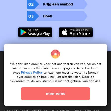
02
Krijg een aanbod
03
Boek
We gebruiken cookies voor het analyseren van verkeer en het
meten van de effectiviteit van campagnes. Aarzel niet om
Dienstverlener
onze
Privacy Policy
te lezen om meer te weten te komen
over cookies en hoe u ze kunt uitschakelen. Door op
"Akkoord" te klikken, stemt u in met het gebruik van cookies.
Hoe het werkt
registreet services
Mijn services
Mijn taken
Vind dienst
Onze services
mee eens
Klant
Hoe het werkt
Na taken
Mijn taken
Vind verhuizer