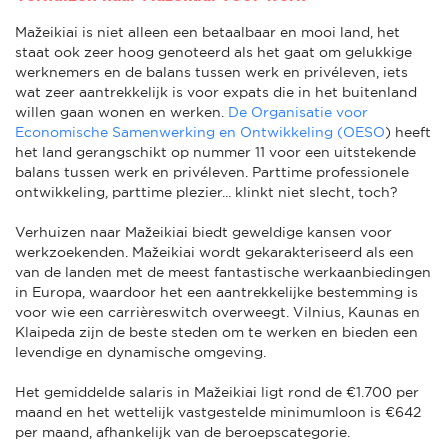
Mažeikiai is niet alleen een betaalbaar en mooi land, het
staat ook zeer hoog genoteerd als het gaat om gelukkige
werknemers en de balans tussen werk en privéleven, iets
wat zeer aantrekkelijk is voor expats die in het buitenland
willen gaan wonen en werken.
De Organisatie voor
Economische Samenwerking en Ontwikkeling (OESO
) heeft
het land gerangschikt op nummer 11 voor een uitstekende
balans tussen werk en privéleven. Parttime professionele
ontwikkeling, parttime plezier... klinkt niet slecht, toch?
Verhuizen naar Mažeikiai biedt geweldige kansen voor
werkzoekenden. Mažeikiai wordt gekarakteriseerd als een
van de landen met de meest fantastische werkaanbiedingen
in Europa, waardoor het een aantrekkelijke bestemming is
voor wie een carrièreswitch overweegt. Vilnius, Kaunas en
Klaipeda zijn de beste steden om te werken en bieden een
levendige en dynamische omgeving.
Het gemiddelde salaris in Mažeikiai ligt rond de €1.700 per
maand en het wettelijk vastgestelde minimumloon is €642
per maand, afhankelijk van de beroepscategorie.