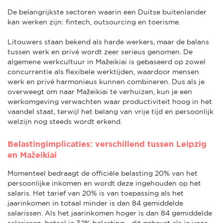
De belangrijkste sectoren waarin een Duitse buitenlander
kan werken zijn: fintech, outsourcing en toerisme.
Litouwers staan bekend als harde werkers, maar de balans
tussen werk en privé wordt zeer serieus genomen. De
algemene werkcultuur in Mažeikiai is gebaseerd op zowel
concurrentie als flexibele werktijden, waardoor mensen
werk en privé harmonieus kunnen combineren. Dus als je
overweegt om naar Mažeikiai te verhuizen, kun je een
werkomgeving verwachten waar productiviteit hoog in het
vaandel staat, terwijl het belang van vrije tijd en persoonlijk
welzijn nog steeds wordt erkend.
Belastingimplicaties: verschillend tussen Leipzig
en Mažeikiai
Momenteel bedraagt de officiële belasting 20% van het
persoonlijke inkomen en wordt deze ingehouden op het
salaris. Het tarief van 20% is van toepassing als het
jaarinkomen in totaal minder is dan 84 gemiddelde
salarissen. Als het jaarinkomen hoger is dan 84 gemiddelde
salarissen, betaal je 32% belasting - dit gebeurt als je voor