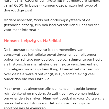
huren vanaf €200 of een grote flat met meerdere kamers
vanaf €600. In Leipzig kunnen deze prijzen het twee of
drievoudige zijn!
Andere aspecten, zoals het onderwijssysteem of de
gezondheidszorg, zijn ook heel verschillend. Lees verder
voor meer informatie.
Mensen: Leipzig vs Mažeikiai
De Litouwse samenleving is een mengeling van
conservatieve katholieke opvattingen en een bijzonder
bohemienachtige jeugdcultuur. Leipzig daarentegen heeft
als historisch immigratieland een grote verscheidenheid
aan religies onder zijn bevolking. Hoewel het mensen van
over de hele wereld ontvangt, is zijn samenleving veel
ouder dan die van Mažeikiai.
Maar over het algemeen zijn de mensen in beide landen
ruimdenkend en modern. Je zult geen problemen hebben
om vrienden te maken. Maar wat voetbal is voor Duitsers, is
basketbal voor Litouwers. Het zal moeilijker zijn om
sportpassies te evenaren.