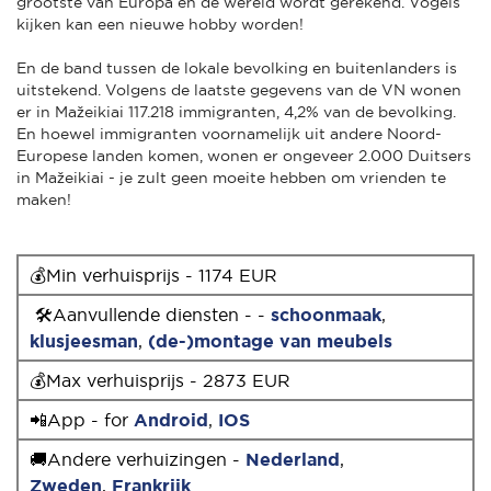
grootste van Europa en de wereld wordt gerekend. Vogels
kijken kan een nieuwe hobby worden!
En de band tussen de lokale bevolking en buitenlanders is
uitstekend. Volgens de laatste gegevens van de VN wonen
er in Mažeikiai 117.218 immigranten, 4,2% van de bevolking.
En hoewel immigranten voornamelijk uit andere Noord-
Europese landen komen, wonen er ongeveer 2.000 Duitsers
in Mažeikiai - je zult geen moeite hebben om vrienden te
maken!
💰Min verhuisprijs - 1174 EUR
🛠Aanvullende diensten - -
schoonmaak
,
klusjeesman
,
(de-)montage van meubels
💰Max verhuisprijs - 2873 EUR
📲App - for
Android
,
IOS
🚚Andere verhuizingen -
Nederland
,
Zweden
,
Frankrijk