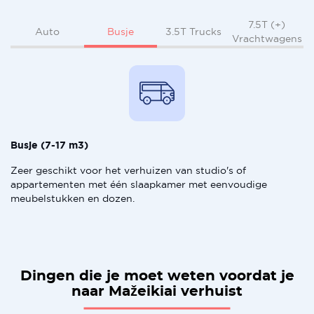
7.5T (+)
Busje
Auto
3.5T Trucks
Vrachtwagens
Busje (7-17 m3)
Zeer geschikt voor het verhuizen van studio's of
appartementen met één slaapkamer met eenvoudige
meubelstukken en dozen.
Dingen die je moet weten voordat je
naar Mažeikiai verhuist