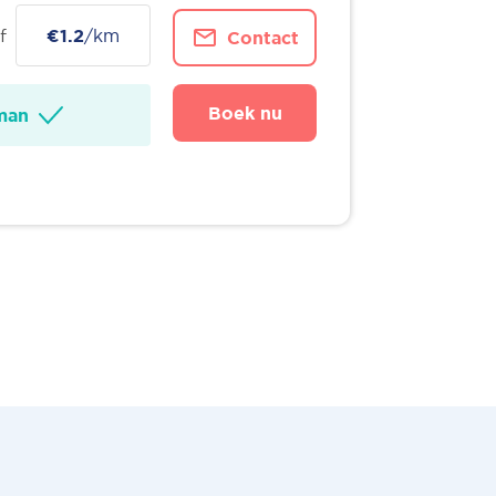
f
€1.2
/km
Contact
Boek nu
man