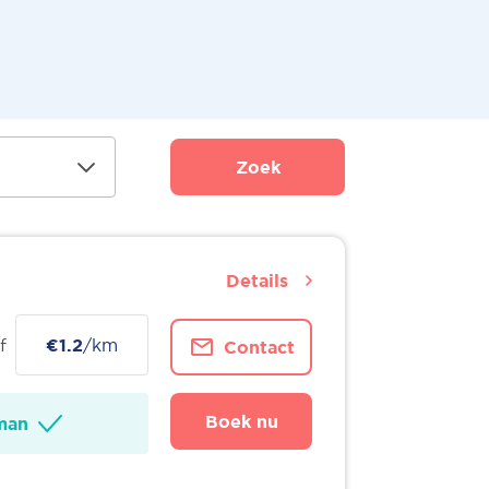
Zoek
Details
f
€1.2
/km
Contact
Boek nu
man