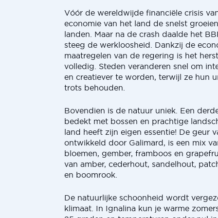
Vóór de wereldwijde financiële crisis v
economie van het land de snelst groeie
landen. Maar na de crash daalde het BB
steeg de werkloosheid. Dankzij de econ
maatregelen van de regering is het hers
volledig. Steden veranderen snel om inte
en creatiever te worden, terwijl ze hun 
trots behouden.
Bovendien is de natuur uniek. Een derde
bedekt met bossen en prachtige landsch
land heeft zijn eigen essentie! De geur v
ontwikkeld door Galimard, is een mix v
bloemen, gember, framboos en grapefrui
van amber, cederhout, sandelhout, pat
en boomrook.
De natuurlijke schoonheid wordt vergez
klimaat. In Ignalina kun je warme zome