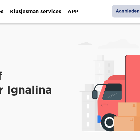
es
Klusjesman services
APP
Aanbieden 
f
 Ignalina