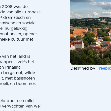
an 2008 was de
nde van alle Europese
P dramatisch en
omische en sociale
tel nu gelukkig
rnationaler, opener
unieke cultuur met
 van het land is
appen - zelfs het
an Ignalina,
Designed by
Freepik
an bergamot, wilde
t, met basisnoten
choeli, en boommos
eld door een mild
rs verwachten van wel