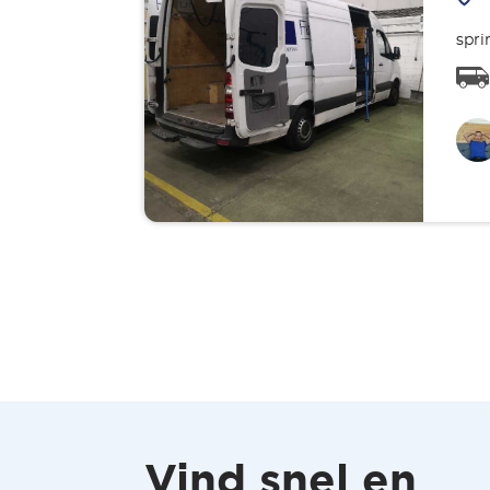
spri
Vind snel en