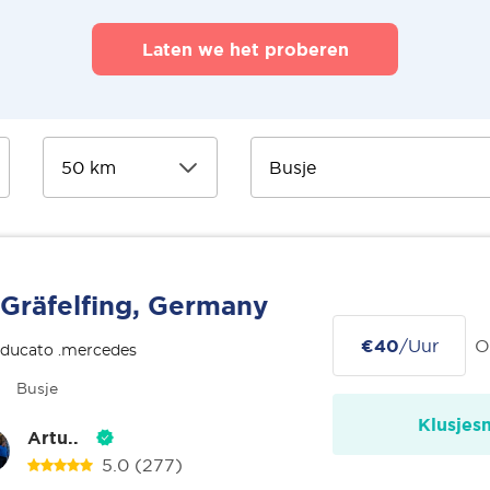
Laten we het proberen
Gräfelfing, Germany
€40
/Uur
O
 ducato .mercedes
Busje
Klusjes
Artu..
5.0
(277)