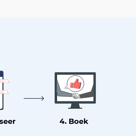
useer
4. Boek