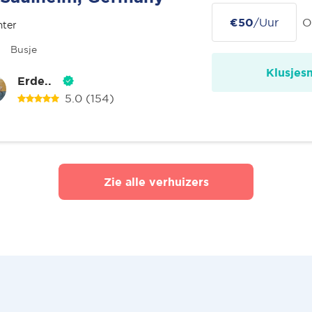
€50
/Uur
O
nter
Busje
Klusjes
Erde..
5.0
(154)
Zie alle verhuizers