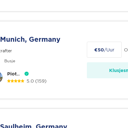
Munich, Germany
€50
/Uur
O
rafter
Busje
Klusjes
Piot..
5.0
(159)
Saulheim, Germany