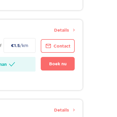
Details
f
€1.5
/km
Contact
Boek nu
man
Details