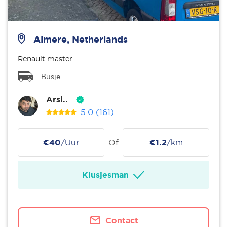
Almere, Netherlands
Renault master
Busje
Arsl..
5.0
(161)
€40
/Uur
Of
€1.2
/km
Klusjesman
Contact