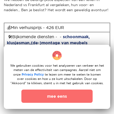
Nederland vs Frankfurt al vergeleken, hun voor- en
nadelen... Ben je beslist? Het wordt een geweldig avontuur!
💰Min verhuisprijs - 426 EUR
🛠Bijkomende diensten - -
schoonmaak,
klusjesman,
(de-)montage van meubels
💰Max verhuisprijs - 1041 EUR
📲App - for
Android
,
IOS
We gebruiken cookies voor het analyseren van verkeer en het
🚚Andere verhuizingen - -
meten van de effectiviteit van campagnes. Aarzel niet om
onze
Privacy Policy
te lezen om meer te weten te komen
Zweden
,
Norwegen
,
Portugal
over cookies en hoe u ze kunt uitschakelen. Door op
"Akkoord" te klikken, stemt u in met het gebruik van cookies.
💳Betalingssystemen - bankpassen en
creditcards, online bankieren Sofort, Ideal,
mee eens
contant geld