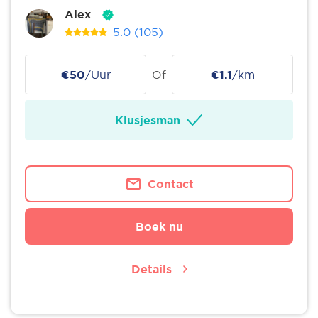
Alex
5.0
(105)
€50
/Uur
Of
€1.1
/km
Klusjesman
Contact
Boek nu
Details