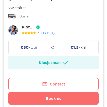
Vw crafter
Busje
Piot..
5.0
(159)
€50
/Uur
Of
€1.5
/km
Klusjesman
Contact
Boek nu