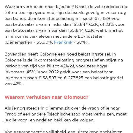
Waarom verhuizen naar Tsjechië? Naast de vele redenen die
tot nu toe zijn genoemd, zijn de fiscale gevolgen zeker nog
een bonus. Je inkomstenbelasting in Tsjechië is 15% voor
een brutosalaris van minder dan 155.644 CZK, of 23% voor
een brutosalaris van meer dan 155.644 CZK, wat bijna het
minimum is vergeleken met andere EU-lidstaten
(Denemarken - 55,90%,
Frankrijk
- 30%).
Bovendien heeft Cologne een goed belastingstelsel. In
Cologne is de inkomstenbelasting progressief en stijgt na
verloop van tijd van 1% tot 42% of, voor zeer hoge
inkomens, 45%. Voor 2022 geldt voor een belastbaar
inkomen tussen € 58.597 en € 277.825 een belastingtarief
van 42%.
Waarom verhuizen naar Olomouc?
Als je nog steeds in dilemma zit over de vraag of je naar
Praag of een andere Tsjechische stad moet verhuizen, moet
je alle voor- en nadelen bekijken die volgen.
Van gegarandeerde veiligheid, een uitstekend nachtleven,