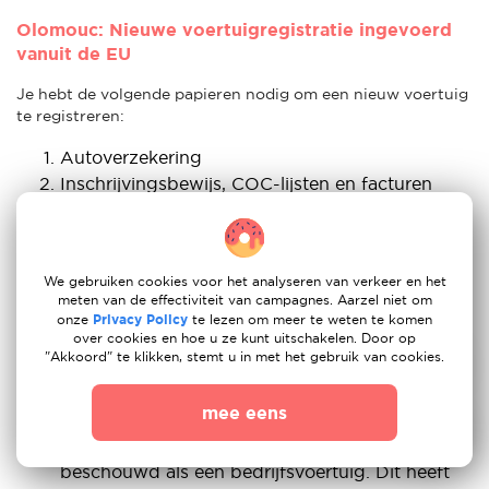
Olomouc: Nieuwe voertuigregistratie ingevoerd
vanuit de EU
Je hebt de volgende papieren nodig om een nieuw voertuig
te registreren:
Autoverzekering
Inschrijvingsbewijs, COC-lijsten en facturen
Bevestiging van inspectie
Tsjechische verblijfsvergunning: Als Duitse
immigrant is dit onderdeel misschien wel het
We gebruiken cookies voor het analyseren van verkeer en het
belangrijkste voor jou. Zelfs als je een paspoort
meten van de effectiviteit van campagnes. Aarzel niet om
van een EU-lidstaat hebt, heb je een Tsjechische
onze
Privacy Policy
te lezen om meer te weten te komen
verblijfsvergunning nodig om een nieuw
over cookies en hoe u ze kunt uitschakelen. Door op
"Akkoord" te klikken, stemt u in met het gebruik van cookies.
voertuig te kopen. Als je geen Tsjechische
verblijfsvergunning hebt, kun je een auto
mee eens
registreren op naam van je bedrijf of onder je
handelslicentie, en het voertuig wordt dan
beschouwd als een bedrijfsvoertuig. Dit heeft