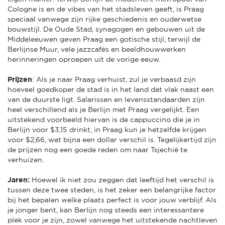
Cologne is en de vibes van het stadsleven geeft, is Praag
speciaal vanwege zijn rijke geschiedenis en ouderwetse
bouwstijl. De Oude Stad, synagogen en gebouwen uit de
Middeleeuwen geven Praag een gotische stijl, terwijl de
Berlijnse Muur, vele jazzcafés en beeldhouwwerken
herinneringen oproepen uit de vorige eeuw.
Prijzen
: Als je naar Praag verhuist, zul je verbaasd zijn
hoeveel goedkoper de stad is in het land dat vlak naast een
van de duurste ligt. Salarissen en levensstandaarden zijn
heel verschillend als je Berlijn met Praag vergelijkt. Een
uitstekend voorbeeld hiervan is de cappuccino die je in
Berlijn voor $3,15 drinkt, in Praag kun je hetzelfde krijgen
voor $2,66, wat bijna een dollar verschil is. Tegelijkertijd zijn
de prijzen nog een goede reden om naar Tsjechië te
verhuizen.
Jaren:
Hoewel ik niet zou zeggen dat leeftijd het verschil is
tussen deze twee steden, is het zeker een belangrijke factor
bij het bepalen welke plaats perfect is voor jouw verblijf. Als
je jonger bent, kan Berlijn nog steeds een interessantere
plek voor je zijn, zowel vanwege het uitstekende nachtleven