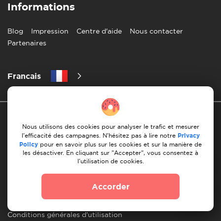
Informations
Blog
Impression
Centre d'aide
Nous contacter
Partenaires
Francais
Nous utilisons des cookies pour analyser le trafic et mesurer
l'efficacité des campagnes. N'hésitez pas à lire notre
Privacy
Policy
pour en savoir plus sur les cookies et sur la manière de
les désactiver. En cliquant sur "Accepter", vous consentez à
Politique de confidentialité
l'utilisation de cookies.
les 10 regles d'un demenagement reussi
Accorder
Lignes directrices en matiere de paiement
Conditions générales d'utilisation