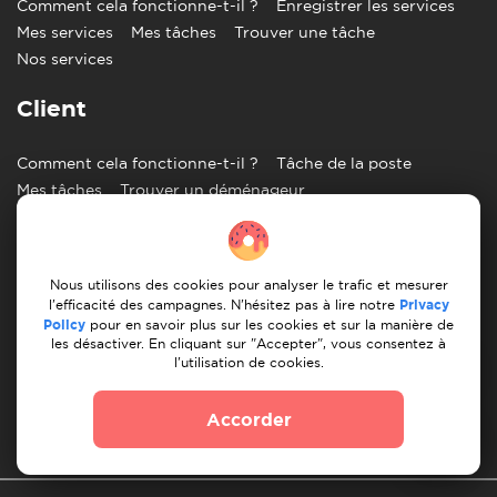
Comment cela fonctionne-t-il ?
Enregistrer les services
Mes services
Mes tâches
Trouver une tâche
Nos services
Client
Comment cela fonctionne-t-il ?
Tâche de la poste
Mes tâches
Trouver un déménageur
Trouver un homme à tout faire
Informations
Nous utilisons des cookies pour analyser le trafic et mesurer
l'efficacité des campagnes. N'hésitez pas à lire notre
Privacy
Blog
Impression
Centre d'aide
Nous contacter
Policy
pour en savoir plus sur les cookies et sur la manière de
les désactiver. En cliquant sur "Accepter", vous consentez à
Partenaires
l'utilisation de cookies.
Accorder
Francais