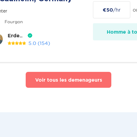
€50
/hr
o
nter
Fourgon
Homme à tou
Erde..
5.0
(154)
Voir tous les demenageurs