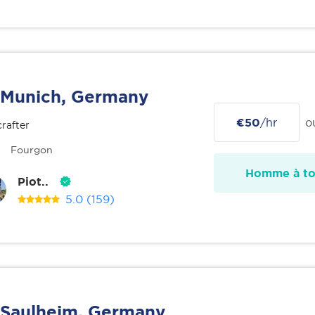
Munich, Germany
€50
/hr
o
rafter
Fourgon
Homme à tou
Piot..
5.0
(159)
Saulheim, Germany