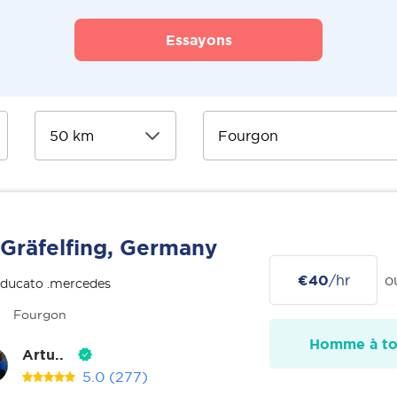
Essayons
Gräfelfing, Germany
€40
/hr
o
 ducato .mercedes
Fourgon
Homme à tou
Artu..
5.0
(277)