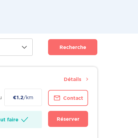
Recherche
Détails
u
€1.2
/km
Contact
Réserver
t faire