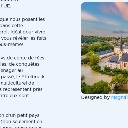
 l'UE.
 que nous posent les
dans cette
droit idéal pour vivre
vous révéler les faits
 vous-même!
ays de conte de fées
les, de conquêtes,
ménager au
 passé, le Ettelbruck
ulticulturel de
és représentent près
ntre eux sont
Designed by
Magnifi
on d'un petit pays
f (non seulement en
illages, presque pas