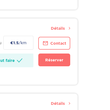
Détails
u
€1.5
/km
Contact
Réserver
t faire
Détails