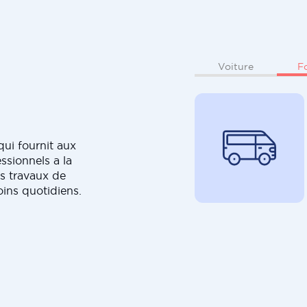
F
Voiture
ui fournit aux
ssionnels a la
s travaux de
oins quotidiens.