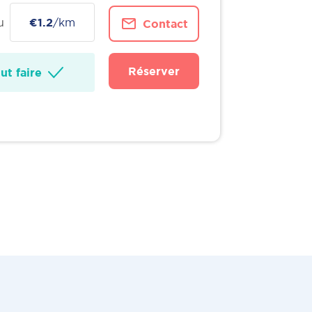
u
€1.2
/km
Contact
Réserver
t faire