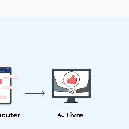
scuter
4. Livre