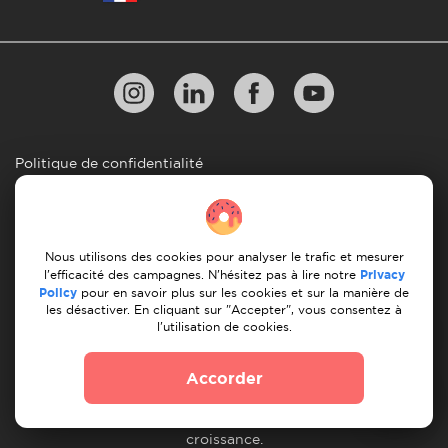
Politique de confidentialité
les 10 regles d'un demenagement reussi
Lignes directrices en matiere de paiement
Nous utilisons des cookies pour analyser le trafic et mesurer
Conditions générales d'utilisation
l'efficacité des campagnes. N'hésitez pas à lire notre
Privacy
Policy
pour en savoir plus sur les cookies et sur la manière de
Annulation et remboursement
les désactiver. En cliquant sur "Accepter", vous consentez à
l'utilisation de cookies.
© 2026 Moovick. Nous utilisons des images de stock
Accorder
provenant de diverses sources. Certains contenus peuvent
inclure des liens d'affiliation, ce qui n'affecte pas notre
integrite editoriale mais offre des opportunites de
croissance.