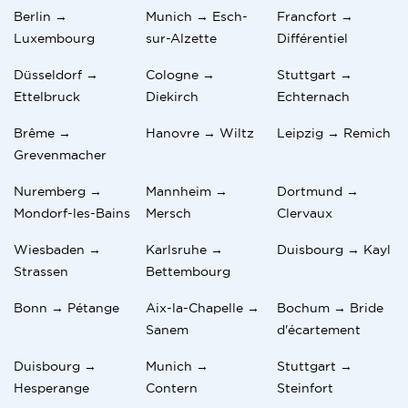
Berlin →
Munich → Esch-
Francfort →
Luxembourg
sur-Alzette
Différentiel
Düsseldorf →
Cologne →
Stuttgart →
Ettelbruck
Diekirch
Echternach
Brême →
Hanovre → Wiltz
Leipzig → Remich
Grevenmacher
Nuremberg →
Mannheim →
Dortmund →
Mondorf-les-Bains
Mersch
Clervaux
Wiesbaden →
Karlsruhe →
Duisbourg → Kayl
Strassen
Bettembourg
Bonn → Pétange
Aix-la-Chapelle →
Bochum → Bride
Sanem
d'écartement
Duisbourg →
Munich →
Stuttgart →
Hesperange
Contern
Steinfort