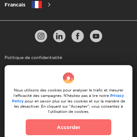
Francais
Politique de confidentialité
les 10 regles d'un demenagement reussi
Lignes directrices en matiere de paiement
Conditions générales d'utilisation
Nous utilisons des cookies pour analyser le trafic et mesurer
l'efficacité des campagnes. N'hésitez pas à lire notre
Privacy
Annulation et remboursement
Policy
pour en savoir plus sur les cookies et sur la manière de
les désactiver. En cliquant sur "Accepter", vous consentez à
l'utilisation de cookies.
© 2026 Moovick. Nous utilisons des images de stock
provenant de diverses sources. Certains contenus peuvent
Accorder
inclure des liens d'affiliation, ce qui n'affecte pas notre
integrite editoriale mais offre des opportunites de