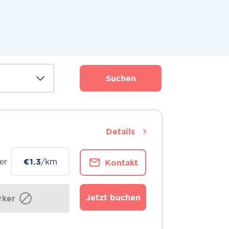
Suchen
Details
er
€1.3
/km
Kontakt
Jetzt buchen
ker