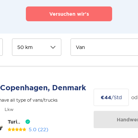
Versuchen wir's
Copenhagen, Denmark
€44
/Std
od
ave all type of vans/trucks
Lkw
Handwer
Turi..
5.0
(22)