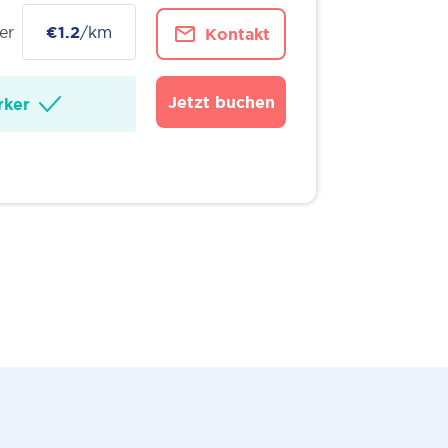
er
€1.2
/km
Kontakt
Jetzt buchen
ker