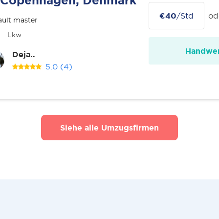
Copenhagen, Denmark
€40
/Std
od
ult master
Lkw
Handwer
Deja..
5.0
(4)
Siehe alle Umzugsfirmen