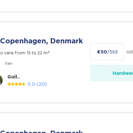
Copenhagen, Denmark
€50
/Std
od
o vans from 15 to 22 m³
Van
Handwer
Guil..
5.0
(20)