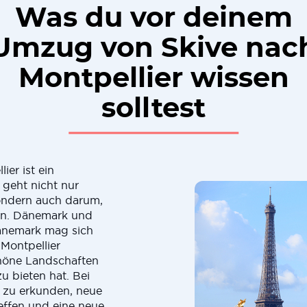
Was du vor deinem
Umzug von Skive nac
Montpellier wissen
solltest
er ist ein
 geht nicht nur
sondern auch darum,
en. Dänemark und
Dänemark mag sich
Montpellier
chöne Landschaften
 bieten hat. Bei
 zu erkunden, neue
effen und eine neue