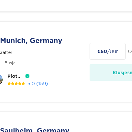
Munich, Germany
€50
/Uur
O
rafter
Busje
Klusjes
Piot..
5.0
(159)
Saulheim, Germany