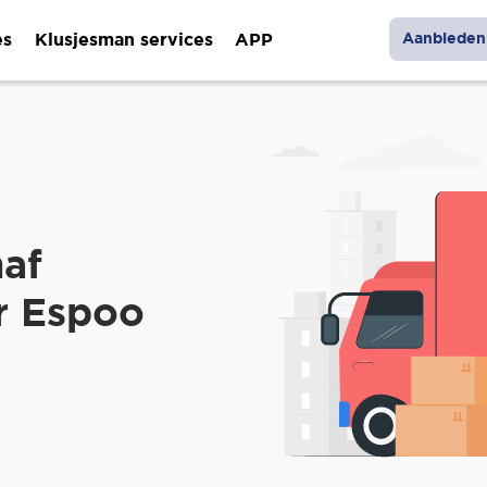
es
Klusjesman services
APP
Aanbieden 
naf
r Espoo