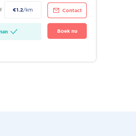
f
€1.2
/km
Contact
Boek nu
man