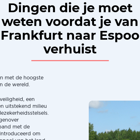
Dingen die je moet
weten voordat je van
Frankfurt naar Espoo
verhuist
en met de hoogste
n de wereld.
eiligheid, een
n uitstekend milieu
ezekerheidsstelsels.
egenover
rband met de
eïntroduceerd om