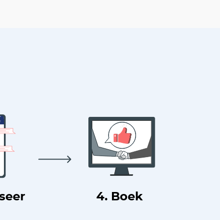
useer
4. Boek