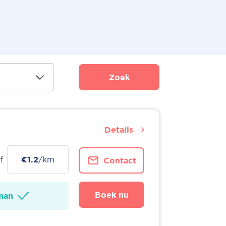
Zoek
Details
f
€1.2
/km
Contact
Boek nu
man