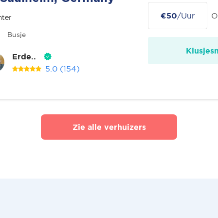
€50
/Uur
O
nter
Busje
Klusjes
Erde..
5.0
(154)
Zie alle verhuizers