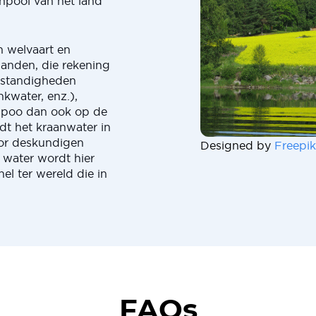
npool van het land
n welvaart en
 landen, die rekening
mstandigheden
nkwater, enz.),
Espoo dan ook op de
rdt het kraanwater in
oor deskundigen
Designed by
Freepik
 water wordt hier
el ter wereld die in
FAQs