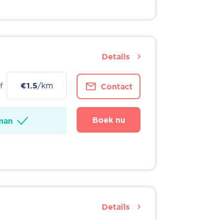
Details
f
€1.5
/km
Contact
Boek nu
man
Details