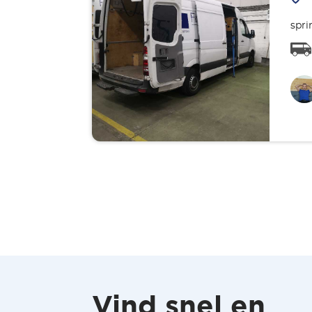
spri
Vind snel en