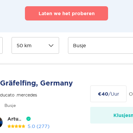
Laten we het proberen
Gräfelfing, Germany
€40
/Uur
O
 ducato .mercedes
Busje
Klusjes
Artu..
5.0
(277)