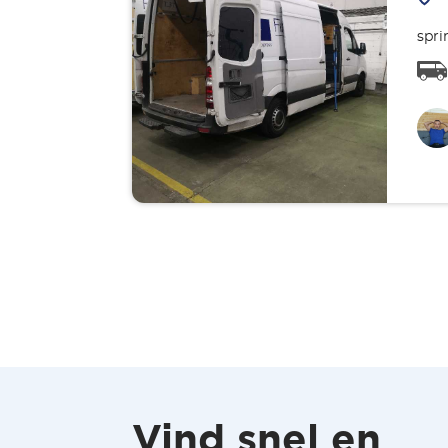
spri
Vind snel en