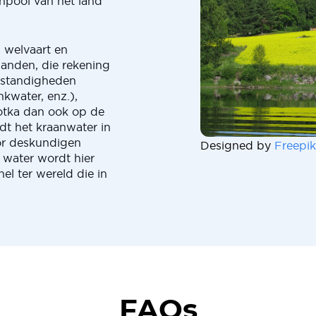
npool van het land
n welvaart en
 landen, die rekening
mstandigheden
nkwater, enz.),
otka dan ook op de
rdt het kraanwater in
oor deskundigen
Designed by
Freepik
 water wordt hier
el ter wereld die in
FAQs