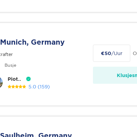
Munich, Germany
€50
/Uur
O
rafter
Busje
Klusjes
Piot..
5.0
(159)
Saulheim, Germany