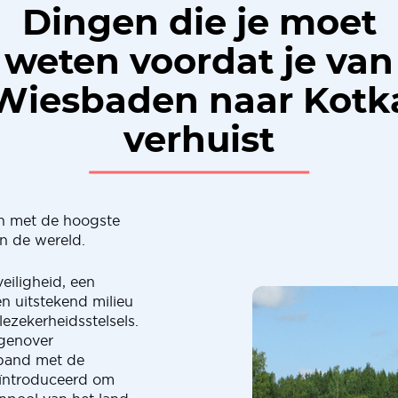
Dingen die je moet
weten voordat je van
Wiesbaden naar Kotk
verhuist
en met de hoogste
n de wereld.
eiligheid, een
n uitstekend milieu
ezekerheidsstelsels.
egenover
rband met de
eïntroduceerd om