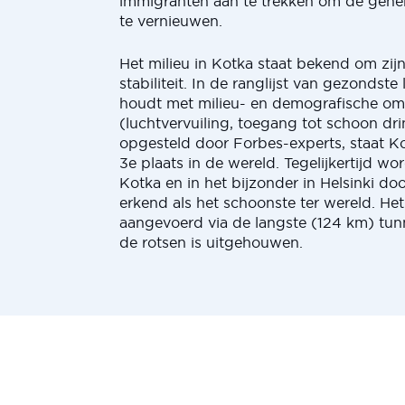
immigranten aan te trekken om de gene
te vernieuwen.
Het milieu in Kotka staat bekend om zij
stabiliteit. In de ranglijst van gezondste
houdt met milieu- en demografische o
(luchtvervuiling, toegang tot schoon dri
opgesteld door Forbes-experts, staat K
3e plaats in de wereld. Tegelijkertijd wo
Kotka en in het bijzonder in Helsinki d
erkend als het schoonste ter wereld. Het
aangevoerd via de langste (124 km) tunn
de rotsen is uitgehouwen.