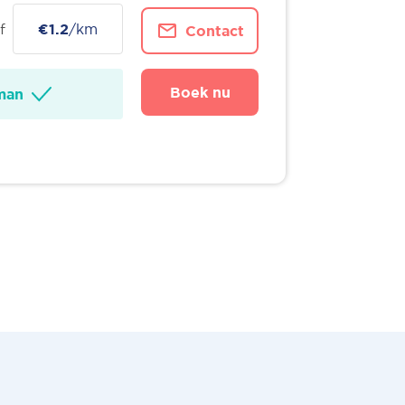
f
€1.2
/km
Contact
Boek nu
man