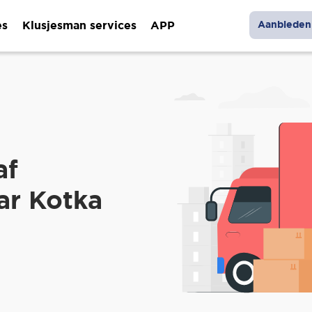
es
Klusjesman services
APP
Aanbieden 
af
ar Kotka