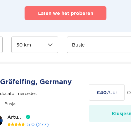
Laten we het proberen
Gräfelfing, Germany
€40
/Uur
O
 ducato .mercedes
Busje
Klusjes
Artu..
5.0
(277)