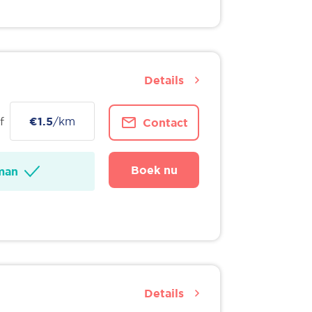
Details
f
€1.5
/km
Contact
Boek nu
man
Details