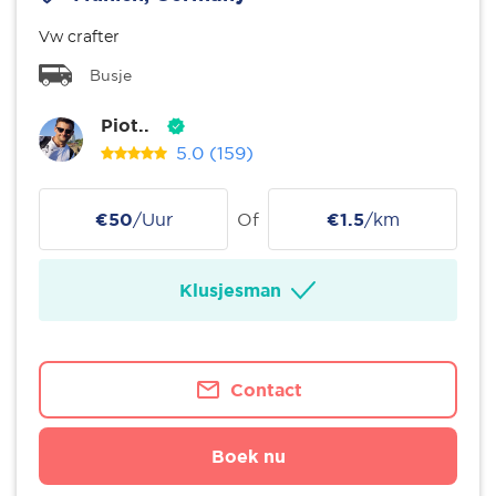
Vw crafter
Busje
Piot..
5.0
(159)
€50
/Uur
Of
€1.5
/km
Klusjesman
Contact
Boek nu