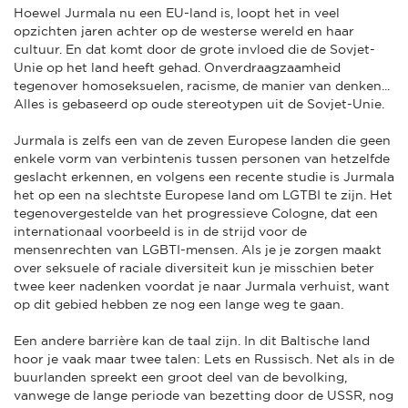
Hoewel Jurmala nu een EU-land is, loopt het in veel
opzichten jaren achter op de westerse wereld en haar
cultuur. En dat komt door de grote invloed die de Sovjet-
Unie op het land heeft gehad. Onverdraagzaamheid
tegenover homoseksuelen, racisme, de manier van denken...
Alles is gebaseerd op oude stereotypen uit de Sovjet-Unie.
Jurmala is zelfs een van de zeven Europese landen die geen
enkele vorm van verbintenis tussen personen van hetzelfde
geslacht erkennen, en volgens een recente studie is Jurmala
het op een na slechtste Europese land om LGTBI te zijn. Het
tegenovergestelde van het progressieve Cologne, dat een
internationaal voorbeeld is in de strijd voor de
mensenrechten van LGBTI-mensen. Als je je zorgen maakt
over seksuele of raciale diversiteit kun je misschien beter
twee keer nadenken voordat je naar Jurmala verhuist, want
op dit gebied hebben ze nog een lange weg te gaan.
Een andere barrière kan de taal zijn. In dit Baltische land
hoor je vaak maar twee talen: Lets en Russisch. Net als in de
buurlanden spreekt een groot deel van de bevolking,
vanwege de lange periode van bezetting door de USSR, nog