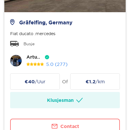
Gräfelfing, Germany
Fiat ducato .mercedes
Busje
Artu..
5.0
(277)
€40
/Uur
Of
€1.2
/km
Klusjesman
Contact