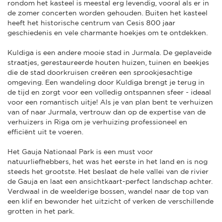
rondom het kasteel is meestal erg levendig, vooral als er in
de zomer concerten worden gehouden. Buiten het kasteel
heeft het historische centrum van Cesis 800 jaar
geschiedenis en vele charmante hoekjes om te ontdekken.
Kuldiga is een andere mooie stad in Jurmala. De geplaveide
straatjes, gerestaureerde houten huizen, tuinen en beekjes
die de stad doorkruisen creëren een sprookjesachtige
omgeving. Een wandeling door Kuldiga brengt je terug in
de tijd en zorgt voor een volledig ontspannen sfeer - ideaal
voor een romantisch uitje! Als je van plan bent te verhuizen
van of naar Jurmala, vertrouw dan op de expertise van de
verhuizers in Riga om je verhuizing professioneel en
efficiënt uit te voeren.
Het Gauja Nationaal Park is een must voor
natuurliefhebbers, het was het eerste in het land en is nog
steeds het grootste. Het beslaat de hele vallei van de rivier
de Gauja en laat een ansichtkaart-perfect landschap achter.
Verdwaal in de weelderige bossen, wandel naar de top van
een klif en bewonder het uitzicht of verken de verschillende
grotten in het park.