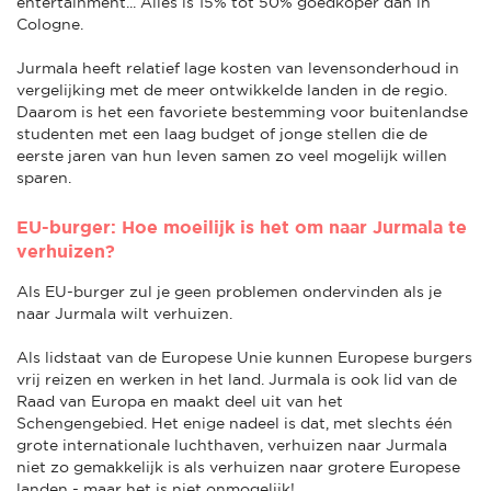
entertainment... Alles is 15% tot 50% goedkoper dan in
Cologne.
Jurmala heeft relatief lage kosten van levensonderhoud in
vergelijking met de meer ontwikkelde landen in de regio.
Daarom is het een favoriete bestemming voor buitenlandse
studenten met een laag budget of jonge stellen die de
eerste jaren van hun leven samen zo veel mogelijk willen
sparen.
EU-burger: Hoe moeilijk is het om naar Jurmala te
verhuizen?
Als EU-burger zul je geen problemen ondervinden als je
naar Jurmala wilt verhuizen.
Als lidstaat van de Europese Unie kunnen Europese burgers
vrij reizen en werken in het land. Jurmala is ook lid van de
Raad van Europa en maakt deel uit van het
Schengengebied. Het enige nadeel is dat, met slechts één
grote internationale luchthaven, verhuizen naar Jurmala
niet zo gemakkelijk is als verhuizen naar grotere Europese
landen - maar het is niet onmogelijk!