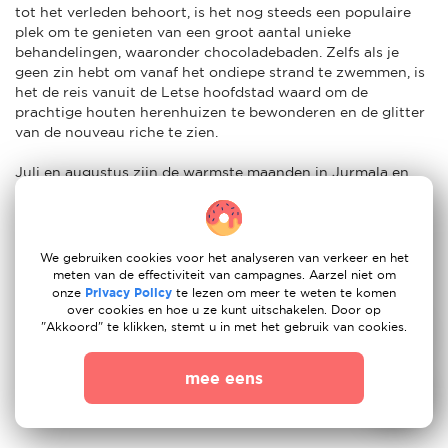
tot het verleden behoort, is het nog steeds een populaire
plek om te genieten van een groot aantal unieke
behandelingen, waaronder chocoladebaden. Zelfs als je
geen zin hebt om vanaf het ondiepe strand te zwemmen, is
het de reis vanuit de Letse hoofdstad waard om de
prachtige houten herenhuizen te bewonderen en de glitter
van de nouveau riche te zien.
Juli en augustus zijn de warmste maanden in Jurmala en
het is ook de beste tijd van het jaar om te zwemmen. Het
land heeft de langste zandstranden van Europa en een
populaire plek is het pittoreske strand bij Kaap Kolka, waar
de Baltische Zee en de Golf van Riga samenkomen.
We gebruiken cookies voor het analyseren van verkeer en het
meten van de effectiviteit van campagnes. Aarzel niet om
Andere topbestemmingen voor expats in Jurmala zijn Livu
onze
Privacy Policy
te lezen om meer te weten te komen
over cookies en hoe u ze kunt uitschakelen. Door op
Aquapark, een van de grootste waterpretparken in Noord-
"Akkoord" te klikken, stemt u in met het gebruik van cookies.
Europa, en Tarzans, een enorm avonturenpark in Sigulda.
Expatouders met kinderen die van dieren houden, kunnen
ook naar het Vienkocu Park gaan, waar ze verschillende
mee eens
dierensculpturen, sprookjesfiguren, landhuizen en het
eerste zandzakhuis in Jurmala zullen zien.