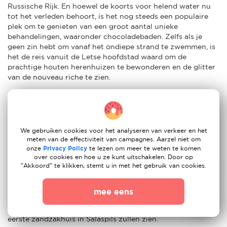
Russische Rijk. En hoewel de koorts voor helend water nu
tot het verleden behoort, is het nog steeds een populaire
plek om te genieten van een groot aantal unieke
behandelingen, waaronder chocoladebaden. Zelfs als je
geen zin hebt om vanaf het ondiepe strand te zwemmen, is
het de reis vanuit de Letse hoofdstad waard om de
prachtige houten herenhuizen te bewonderen en de glitter
van de nouveau riche te zien.
Juli en augustus zijn de warmste maanden in Salaspils en
het is ook de beste tijd van het jaar om te zwemmen. Het
land heeft de langste zandstranden van Europa en een
populaire plek is het pittoreske strand bij Kaap Kolka, waar
We gebruiken cookies voor het analyseren van verkeer en het
de Baltische Zee en de Golf van Riga samenkomen.
meten van de effectiviteit van campagnes. Aarzel niet om
onze
Privacy Policy
te lezen om meer te weten te komen
over cookies en hoe u ze kunt uitschakelen. Door op
Andere topbestemmingen voor expats in Salaspils zijn Livu
"Akkoord" te klikken, stemt u in met het gebruik van cookies.
Aquapark, een van de grootste waterpretparken in Noord-
Europa, en Tarzans, een enorm avonturenpark in Sigulda.
Expatouders met kinderen die van dieren houden, kunnen
mee eens
ook naar het Vienkocu Park gaan, waar ze verschillende
dierensculpturen, sprookjesfiguren, landhuizen en het
eerste zandzakhuis in Salaspils zullen zien.