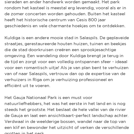
sieraden en ander handwerk worden gemaakt. Het park
rondom het kasteel is meestal erg levendig, vooral als er in
de zomer concerten worden gehouden. Buiten het kasteel
heeft het historische centrum van Cesis 800 jaar
geschiedenis en vele charmante hoekjes om te ontdekken.
Kuldiga is een andere mooie stad in Salaspils. De geplaveide
straatjes, gerestaureerde houten huizen, tuinen en beekjes
die de stad doorkruisen creëren een sprookjesachtige
omgeving. Een wandeling door Kuldiga brengt je terug in
de tijd en zorgt voor een volledig ontspannen sfeer - ideaal
voor een romantisch uitje! Als je van plan bent te verhuizen
van of naar Salaspils, vertrouw dan op de expertise van de
verhuizers in Riga om je verhuizing professioneel en
efficiënt uit te voeren.
Het Gauja Nationaal Park is een must voor
natuurliefhebbers, het was het eerste in het land en is nog
steeds het grootste. Het beslaat de hele vallei van de rivier
de Gauja en laat een ansichtkaart-perfect landschap achter.
Verdwaal in de weelderige bossen, wandel naar de top van
een klif en bewonder het uitzicht of verken de verschillende
grotten in het park.