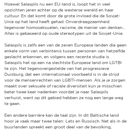
Hoewel Salaspils nu een EU-land is, loopt het in veel
opzichten jaren achter op de westerse wereld en haar
cultuur. En dat komt door de grote invloed die de Sovjet-
Unie op het land heeft gehad. Onverdraagzaamheid
tegenover homoseksuelen, racisme, de manier van denken...
Alles is gebaseerd op oude stereotypen uit de Sovjet-Unie.
Salaspils is zelfs een van de zeven Europese landen die geen
enkele vorm van verbintenis tussen personen van hetzelfde
geslacht erkennen, en volgens een recente studie is
Salaspils het op een na slechtste Europese land om LGTBI
te zijn. Het tegenovergestelde van het progressieve
Duisburg, dat een internationaal voorbeeld is in de strijd
voor de mensenrechten van LGBTI-mensen. Als je je zorgen
maakt over seksuele of raciale diversiteit kun je misschien
beter twee keer nadenken voordat je naar Salaspils
verhuist, want op dit gebied hebben ze nog een lange weg
te gaan.
Een andere barrière kan de taal zijn. In dit Baltische land
hoor je vaak maar twee talen: Lets en Russisch. Net als in de
buurlanden spreekt een groot deel van de bevolking,