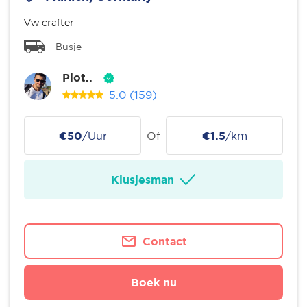
Vw crafter
Busje
Piot..
5.0
(159)
€50
/Uur
Of
€1.5
/km
Klusjesman
Contact
Boek nu