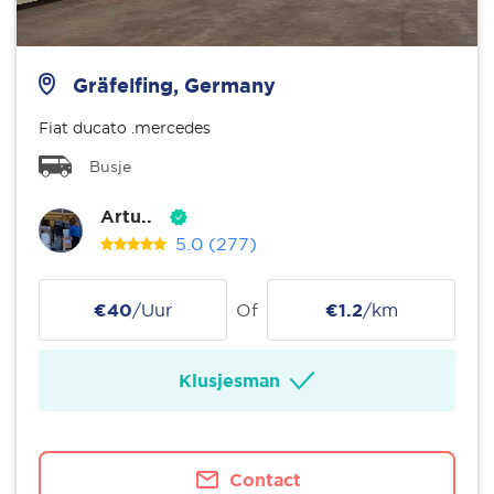
Gräfelfing, Germany
Fiat ducato .mercedes
Busje
Artu..
5.0
(277)
€40
/Uur
Of
€1.2
/km
Klusjesman
Contact