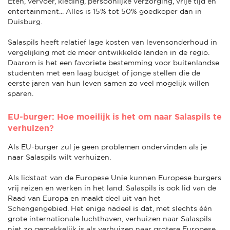
Eten, vervoer, kleding, persoonlijke verzorging, vrije tijd en
entertainment... Alles is 15% tot 50% goedkoper dan in
Duisburg.
Salaspils heeft relatief lage kosten van levensonderhoud in
vergelijking met de meer ontwikkelde landen in de regio.
Daarom is het een favoriete bestemming voor buitenlandse
studenten met een laag budget of jonge stellen die de
eerste jaren van hun leven samen zo veel mogelijk willen
sparen.
EU-burger: Hoe moeilijk is het om naar Salaspils te
verhuizen?
Als EU-burger zul je geen problemen ondervinden als je
naar Salaspils wilt verhuizen.
Als lidstaat van de Europese Unie kunnen Europese burgers
vrij reizen en werken in het land. Salaspils is ook lid van de
Raad van Europa en maakt deel uit van het
Schengengebied. Het enige nadeel is dat, met slechts één
grote internationale luchthaven, verhuizen naar Salaspils
niet zo gemakkelijk is als verhuizen naar grotere Europese