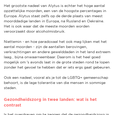
Het grootste nadeel van Alytus is echter het hoge aantal
opzettelijke moorden, een van de hoogste percentages in
Europa. Alytus staat zelfs op de derde plaats van meest
moorddadige landen in Europa, na Rusland en Oekraïne.
Het is ook waar dat de meeste moorden worden
veroorzaakt door alcoholmisbruik.
Niettemin - en hoe paradoxaal het ook mag lijken met het
aantal moorden - zijn de aantallen berovingen,
verkrachtingen en andere gewelddaden in het land extreem
laag... bijna onwaarneembaar. Daarom is het heel goed
mogelijk om 's avonds laat in de grote steden rond te lopen
zonder het gevoel te hebben dat er iets ergs gaat gebeuren.
Ook een nadeel, vooral als je tot de LGBTQ+ gemeenschap
behoort, is de lage tolerantie van die mensen in sommige
steden.
Gezondheidszorg in twee landen: wat is het
contrast
Is het overdreven om te zeggen dat de gezondheidszorg in