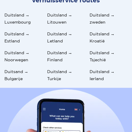
verhuisservice routes
Duitsland →
Duitsland →
Duitsland →
Luxembourg
Litouwen
zweden
Duitsland →
Duitsland →
Duitsland →
Estland
Letland
Kroatië
Duitsland →
Duitsland →
Duitsland →
Noorwegen
Finland
Tsjechië
Duitsand →
Duitsland →
Duitsland →
Bulgarije
Turkije
Ierland