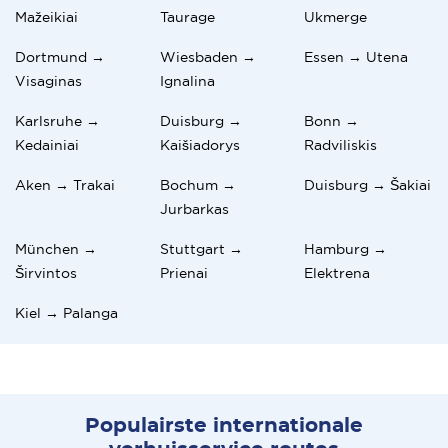
Mažeikiai
Taurage
Ukmerge
Dortmund →
Wiesbaden →
Essen → Utena
Visaginas
Ignalina
Karlsruhe →
Duisburg →
Bonn →
Kedainiai
Kaišiadorys
Radviliskis
Aken → Trakai
Bochum →
Duisburg → Šakiai
Jurbarkas
München →
Stuttgart →
Hamburg →
Širvintos
Prienai
Elektrena
Kiel → Palanga
Populairste internationale