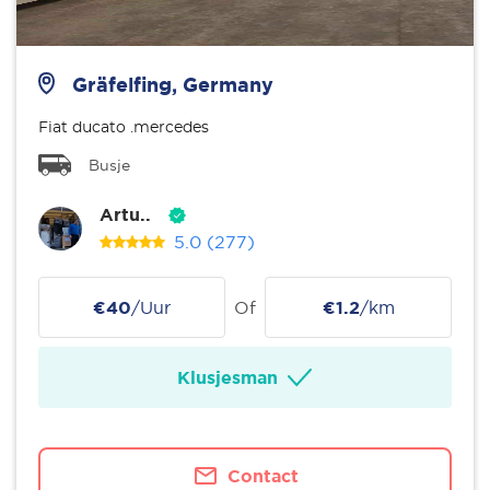
Gräfelfing, Germany
Fiat ducato .mercedes
Busje
Artu..
5.0
(277)
€40
/Uur
Of
€1.2
/km
Klusjesman
Contact