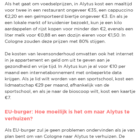
Als het gaat om voedselprijzen, in Alytus kost een maaltijd
voor twee in een restaurant ongeveer €35, een cappuccino
€2,20 en een geïmporteerd biertje ongeveer €3. En als je
een lokale markt of kruidenier bezoekt, kun je een kilo
aardappelen of rijst kopen voor minder dan €2, evenals een
liter melk voor €0,88 en een dozijn eieren voor €1,50. In
Cologne zouden deze prijzen met 80% stijgen.
De kosten van levensonderhoud omvatten ook het internet
in je appartement en geld om uit te geven aan je
gezondheid en vrije tijd. In Alytus kun je al voor €10 per
maand een internetabonnement met onbeperkte data
krijgen. Als je lid wilt worden van een sportschool, kost een
lidmaatschap €29 per maand, afhankelijk van de
sportschool, en als je naar de bioscoop wilt, kost een kaartje
€7.
EU-burger: Hoe moeilijk is het om naar Alytus te
verhuizen?
Als EU-burger zul je geen problemen ondervinden als je van
plan bent om van Cologne naar Alytus te verhuizen. De