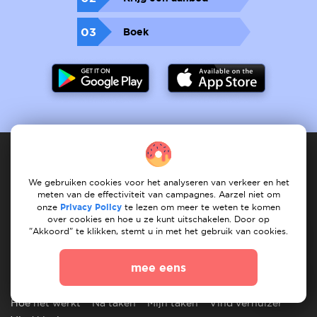
03
Boek
We gebruiken cookies voor het analyseren van verkeer en het
Dienstverlener
meten van de effectiviteit van campagnes. Aarzel niet om
onze
Privacy Policy
te lezen om meer te weten te komen
Hoe het werkt
registreet services
Mijn services
over cookies en hoe u ze kunt uitschakelen. Door op
"Akkoord" te klikken, stemt u in met het gebruik van cookies.
Mijn taken
Vind dienst
Onze services
mee eens
Klant
Hoe het werkt
Na taken
Mijn taken
Vind verhuizer