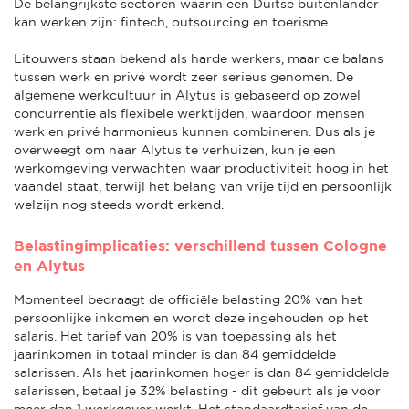
De belangrijkste sectoren waarin een Duitse buitenlander
kan werken zijn: fintech, outsourcing en toerisme.
Litouwers staan bekend als harde werkers, maar de balans
tussen werk en privé wordt zeer serieus genomen. De
algemene werkcultuur in Alytus is gebaseerd op zowel
concurrentie als flexibele werktijden, waardoor mensen
werk en privé harmonieus kunnen combineren. Dus als je
overweegt om naar Alytus te verhuizen, kun je een
werkomgeving verwachten waar productiviteit hoog in het
vaandel staat, terwijl het belang van vrije tijd en persoonlijk
welzijn nog steeds wordt erkend.
Belastingimplicaties: verschillend tussen Cologne
en Alytus
Momenteel bedraagt de officiële belasting 20% van het
persoonlijke inkomen en wordt deze ingehouden op het
salaris. Het tarief van 20% is van toepassing als het
jaarinkomen in totaal minder is dan 84 gemiddelde
salarissen. Als het jaarinkomen hoger is dan 84 gemiddelde
salarissen, betaal je 32% belasting - dit gebeurt als je voor
meer dan 1 werkgever werkt. Het standaardtarief van de