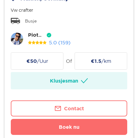
Vw crafter
Busje
Piot..
5.0
(159)
€50
/Uur
Of
€1.5
/km
Klusjesman
Contact
Boek nu