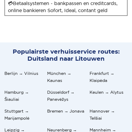
💳Betaalsystemen - bankpassen en creditcards,
online bankieren Sofort, Ideal, contant geld
Populairste verhuisservice routes:
Duitsland naar Litouwen
Berlijn → Vilnius
München →
Frankfurt →
Kaunas
Klaipėda
Hamburg →
Düsseldorf →
Keulen → Alytus
Šiauliai
Panevėžys
Stuttgart →
Bremen → Jonava
Hannover →
Marijampolė
Telšiai
Leipzig →
Neurenberg →
Mannheim →