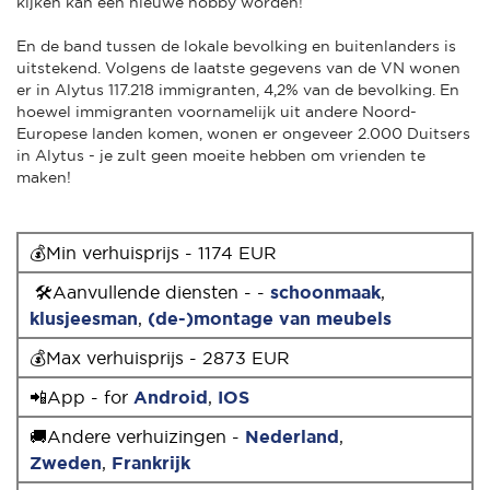
kijken kan een nieuwe hobby worden!
En de band tussen de lokale bevolking en buitenlanders is
uitstekend. Volgens de laatste gegevens van de VN wonen
er in Alytus 117.218 immigranten, 4,2% van de bevolking. En
hoewel immigranten voornamelijk uit andere Noord-
Europese landen komen, wonen er ongeveer 2.000 Duitsers
in Alytus - je zult geen moeite hebben om vrienden te
maken!
💰Min verhuisprijs - 1174 EUR
🛠Aanvullende diensten - -
schoonmaak
,
klusjeesman
,
(de-)montage van meubels
💰Max verhuisprijs - 2873 EUR
📲App - for
Android
,
IOS
🚚Andere verhuizingen -
Nederland
,
Zweden
,
Frankrijk