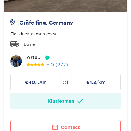
Gräfelfing, Germany
Fiat ducato .mercedes
Busje
Artu..
5.0
(277)
€40
/Uur
Of
€1.2
/km
Klusjesman
Contact