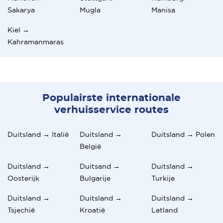
Sakarya
Mugla
Manisa
Kiel →
Kahramanmaras
Populairste internationale
verhuisservice routes
Duitsland → Italië
Duitsland →
Duitsland → Polen
België
Duitsland →
Duitsand →
Duitsland →
Oosterijk
Bulgarije
Turkije
Duitsland →
Duitsland →
Duitsland →
Tsjechië
Kroatië
Letland