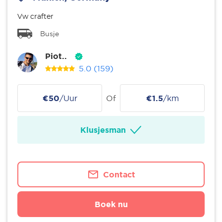
Vw crafter
Busje
Piot..
5.0
(159)
€50
/Uur
Of
€1.5
/km
Klusjesman
Contact
Boek nu