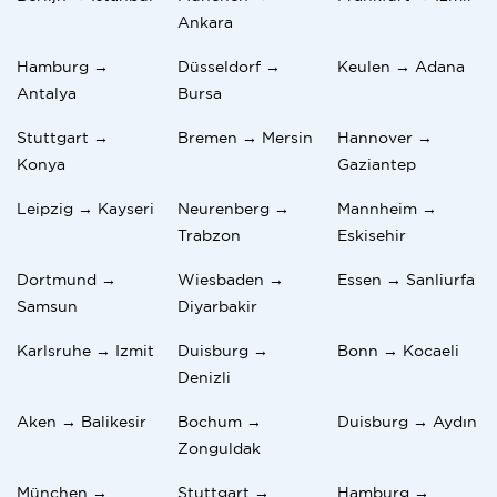
Ankara
Hamburg →
Düsseldorf →
Keulen → Adana
Antalya
Bursa
Stuttgart →
Bremen → Mersin
Hannover →
Konya
Gaziantep
Leipzig → Kayseri
Neurenberg →
Mannheim →
Trabzon
Eskisehir
Dortmund →
Wiesbaden →
Essen → Sanliurfa
Samsun
Diyarbakir
Karlsruhe → Izmit
Duisburg →
Bonn → Kocaeli
Denizli
Aken → Balikesir
Bochum →
Duisburg → Aydın
Zonguldak
München →
Stuttgart →
Hamburg →