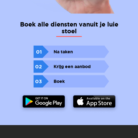
Boek alle diensten vanuit je luie
stoel
01
Na taken
02
Krijg een aanbod
03
Boek