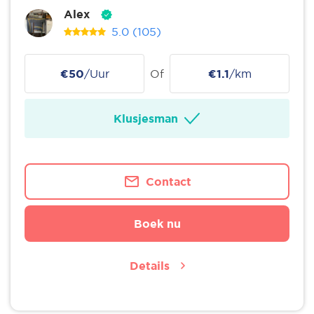
Alex
5.0
(105)
€50
/Uur
Of
€1.1
/km
Klusjesman
Contact
Boek nu
Details