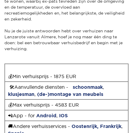
te wonen, waarbij ex-pats tevreden zijn over de omgeving
en de temperatuur, de overvloed aan
recreatiemogelijkheden en, het belangrijkste, de veiligheid
en zekerheid.
Nu je de juiste antwoorden hebt over verhuizen naar
Lanzarote vanuit Almere, hoef je nog maar één ding te
doen: bel een betrouwbaar verhuisbedrijf en begin met je
verhuizing.
💰Min verhuisprijs - 1875 EUR
🛠Aanvullende diensten -
schoonmaak
,
klusjesman
,
(de-)montage van meubels
💰Max verhuisprijs - 4583 EUR
📲App - for
Android
,
IOS
🚚Andere verhuisservices -
Oostenrijk,
Frankrijk
,