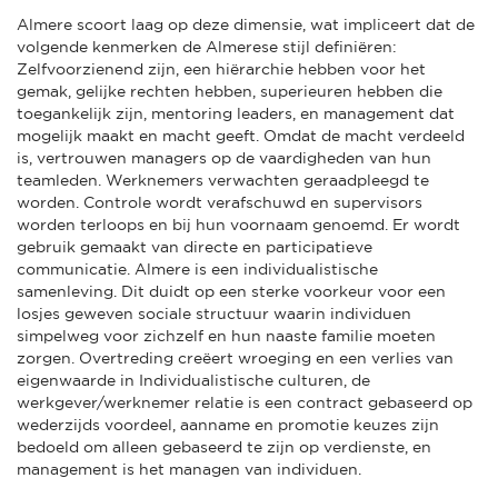
Almere scoort laag op deze dimensie, wat impliceert dat de
volgende kenmerken de Almerese stijl definiëren:
Zelfvoorzienend zijn, een hiërarchie hebben voor het
gemak, gelijke rechten hebben, superieuren hebben die
toegankelijk zijn, mentoring leaders, en management dat
mogelijk maakt en macht geeft. Omdat de macht verdeeld
is, vertrouwen managers op de vaardigheden van hun
teamleden. Werknemers verwachten geraadpleegd te
worden. Controle wordt verafschuwd en supervisors
worden terloops en bij hun voornaam genoemd. Er wordt
gebruik gemaakt van directe en participatieve
communicatie. Almere is een individualistische
samenleving. Dit duidt op een sterke voorkeur voor een
losjes geweven sociale structuur waarin individuen
simpelweg voor zichzelf en hun naaste familie moeten
zorgen. Overtreding creëert wroeging en een verlies van
eigenwaarde in Individualistische culturen, de
werkgever/werknemer relatie is een contract gebaseerd op
wederzijds voordeel, aanname en promotie keuzes zijn
bedoeld om alleen gebaseerd te zijn op verdienste, en
management is het managen van individuen.