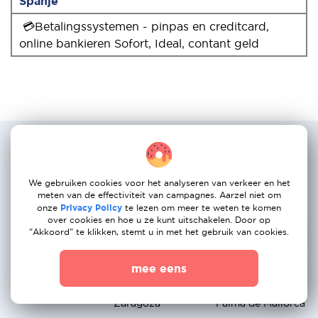
Spanje
💳Betalingssystemen - pinpas en creditcard,
online bankieren Sofort, Ideal, contant geld
Populairste verhuisservice routes:
Nederland naar Portugal
We gebruiken cookies voor het analyseren van verkeer en het
Amsterdam →
Rotterdam →
Den Haag →
meten van de effectiviteit van campagnes. Aarzel niet om
onze
Privacy Policy
te lezen om meer te weten te komen
Madrid
Barcelona
Valencia
over cookies en hoe u ze kunt uitschakelen. Door op
"Akkoord" te klikken, stemt u in met het gebruik van cookies.
Utrecht → Seville
Eindhoven →
Groningen →
Malaga
Alicante
mee eens
Breda → Bilbao
Nijmegen →
Apeldoorn →
Zaragoza
Palma de Mallorca