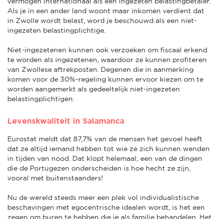
vermogen internationaal als een ingezeten belastingbetaler.
Als je in een ander land woont maar inkomen verdient dat
in Zwolle wordt belast, word je beschouwd als een niet-
ingezeten belastingplichtige.
Niet-ingezetenen kunnen ook verzoeken om fiscaal erkend
te worden als ingezetenen, waardoor ze kunnen profiteren
van Zwollese aftrekposten. Degenen die in aanmerking
komen voor de 30%-regeling kunnen ervoor kiezen om te
worden aangemerkt als gedeeltelijk niet-ingezeten
belastingplichtigen.
Levenskwaliteit in Salamanca
Eurostat meldt dat 87,7% van de mensen het gevoel heeft
dat ze altijd iemand hebben tot wie ze zich kunnen wenden
in tijden van nood. Dat klopt helemaal; een van de dingen
die de Portugezen onderscheiden is hoe hecht ze zijn,
vooral met buitenstaanders!
Nu de wereld steeds meer een plek vol individualistische
beschavingen met egocentrische idealen wordt, is het een
zegen om buren te hebben die je als familie behandelen. Het