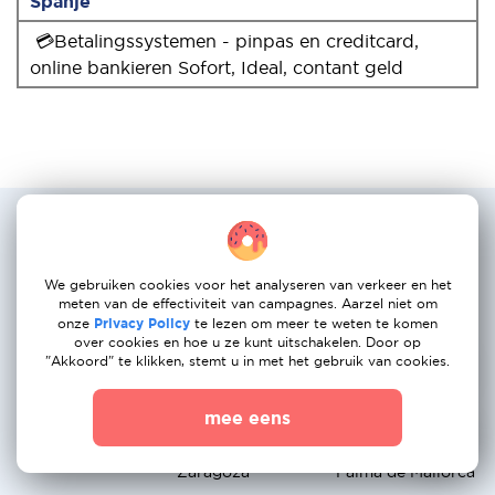
Spanje
💳Betalingssystemen - pinpas en creditcard,
online bankieren Sofort, Ideal, contant geld
Populairste verhuisservice routes:
Nederland naar Portugal
We gebruiken cookies voor het analyseren van verkeer en het
Amsterdam →
Rotterdam →
Den Haag →
meten van de effectiviteit van campagnes. Aarzel niet om
onze
Privacy Policy
te lezen om meer te weten te komen
Madrid
Barcelona
Valencia
over cookies en hoe u ze kunt uitschakelen. Door op
"Akkoord" te klikken, stemt u in met het gebruik van cookies.
Utrecht → Seville
Eindhoven →
Groningen →
Malaga
Alicante
mee eens
Breda → Bilbao
Nijmegen →
Apeldoorn →
Zaragoza
Palma de Mallorca