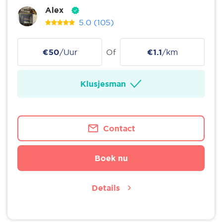
Alex
5.0
(105)
€50
/Uur
Of
€1.1
/km
Klusjesman
Contact
Boek nu
Details