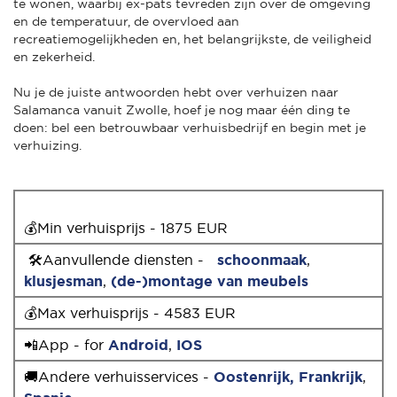
te wonen, waarbij ex-pats tevreden zijn over de omgeving
en de temperatuur, de overvloed aan
recreatiemogelijkheden en, het belangrijkste, de veiligheid
en zekerheid.
Nu je de juiste antwoorden hebt over verhuizen naar
Salamanca vanuit Zwolle, hoef je nog maar één ding te
doen: bel een betrouwbaar verhuisbedrijf en begin met je
verhuizing.
💰Min verhuisprijs - 1875 EUR
🛠Aanvullende diensten -
schoonmaak
,
klusjesman
,
(de-)montage van meubels
💰Max verhuisprijs - 4583 EUR
📲App - for
Android
,
IOS
🚚Andere verhuisservices -
Oostenrijk,
Frankrijk
,