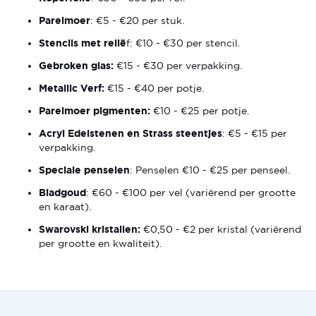
Parelmoer
: €5 - €20 per stuk.
Stencils met relië
f: €10 - €30 per stencil.
Gebroken glas:
€15 - €30 per verpakking.
Metallic Verf:
€15 - €40 per potje.
Parelmoer pigmenten:
€10 - €25 per potje.
Acryl Edelstenen en Strass steentjes
: €5 - €15 per
verpakking.
Speciale penselen
: Penselen €10 - €25 per penseel.
Bladgoud
: €60 - €100 per vel (variërend per grootte
en karaat).
Swarovski kristallen:
€0,50 - €2 per kristal (variërend
per grootte en kwaliteit).