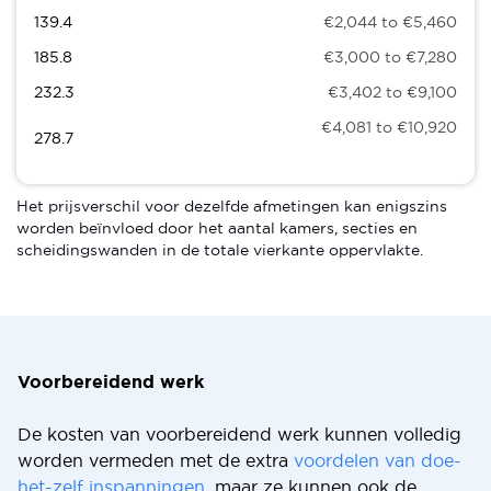
139.4
€2,044 to €5,460
185.8
€3,000 to €7,280
232.3
€3,402 to €9,100
€4,081 to €10,920
278.7
Het prijsverschil voor dezelfde afmetingen kan enigszins
worden beïnvloed door het aantal kamers, secties en
scheidingswanden in de totale vierkante oppervlakte.
Voorbereidend werk
De kosten van voorbereidend werk kunnen volledig
worden vermeden met de extra
voordelen van doe-
het-zelf inspanningen,
maar ze kunnen ook de