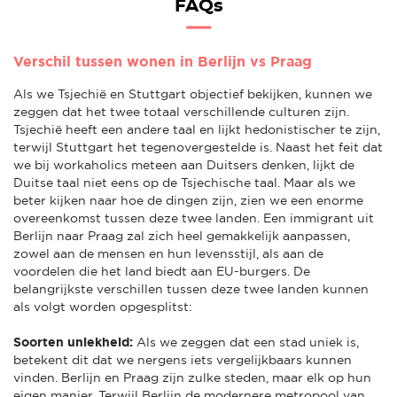
FAQs
Verschil tussen wonen in Berlijn vs Praag
Als we Tsjechië en Stuttgart objectief bekijken, kunnen we
zeggen dat het twee totaal verschillende culturen zijn.
Tsjechië heeft een andere taal en lijkt hedonistischer te zijn,
terwijl Stuttgart het tegenovergestelde is. Naast het feit dat
we bij workaholics meteen aan Duitsers denken, lijkt de
Duitse taal niet eens op de Tsjechische taal. Maar als we
beter kijken naar hoe de dingen zijn, zien we een enorme
overeenkomst tussen deze twee landen. Een immigrant uit
Berlijn naar Praag zal zich heel gemakkelijk aanpassen,
zowel aan de mensen en hun levensstijl, als aan de
voordelen die het land biedt aan EU-burgers. De
belangrijkste verschillen tussen deze twee landen kunnen
als volgt worden opgesplitst:
Soorten uniekheid:
Als we zeggen dat een stad uniek is,
betekent dit dat we nergens iets vergelijkbaars kunnen
vinden. Berlijn en Praag zijn zulke steden, maar elk op hun
eigen manier. Terwijl Berlijn de modernere metropool van