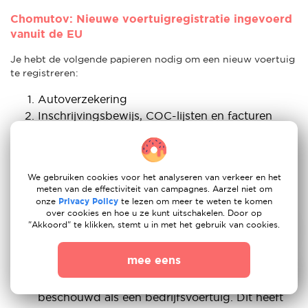
Chomutov: Nieuwe voertuigregistratie ingevoerd
vanuit de EU
Je hebt de volgende papieren nodig om een nieuw voertuig
te registreren:
Autoverzekering
Inschrijvingsbewijs, COC-lijsten en facturen
Bevestiging van inspectie
Tsjechische verblijfsvergunning: Als Duitse
immigrant is dit onderdeel misschien wel het
We gebruiken cookies voor het analyseren van verkeer en het
belangrijkste voor jou. Zelfs als je een paspoort
meten van de effectiviteit van campagnes. Aarzel niet om
van een EU-lidstaat hebt, heb je een Tsjechische
onze
Privacy Policy
te lezen om meer te weten te komen
verblijfsvergunning nodig om een nieuw
over cookies en hoe u ze kunt uitschakelen. Door op
"Akkoord" te klikken, stemt u in met het gebruik van cookies.
voertuig te kopen. Als je geen Tsjechische
verblijfsvergunning hebt, kun je een auto
mee eens
registreren op naam van je bedrijf of onder je
handelslicentie, en het voertuig wordt dan
beschouwd als een bedrijfsvoertuig. Dit heeft