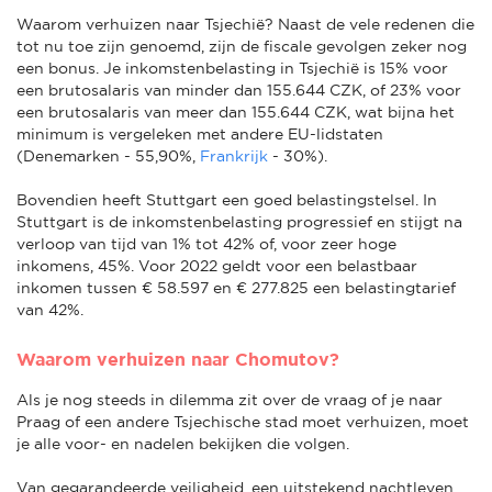
Waarom verhuizen naar Tsjechië? Naast de vele redenen die
tot nu toe zijn genoemd, zijn de fiscale gevolgen zeker nog
een bonus. Je inkomstenbelasting in Tsjechië is 15% voor
een brutosalaris van minder dan 155.644 CZK, of 23% voor
een brutosalaris van meer dan 155.644 CZK, wat bijna het
minimum is vergeleken met andere EU-lidstaten
(Denemarken - 55,90%,
Frankrijk
- 30%).
Bovendien heeft Stuttgart een goed belastingstelsel. In
Stuttgart is de inkomstenbelasting progressief en stijgt na
verloop van tijd van 1% tot 42% of, voor zeer hoge
inkomens, 45%. Voor 2022 geldt voor een belastbaar
inkomen tussen € 58.597 en € 277.825 een belastingtarief
van 42%.
Waarom verhuizen naar Chomutov?
Als je nog steeds in dilemma zit over de vraag of je naar
Praag of een andere Tsjechische stad moet verhuizen, moet
je alle voor- en nadelen bekijken die volgen.
Van gegarandeerde veiligheid, een uitstekend nachtleven,