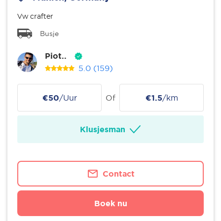
Vw crafter
Busje
Piot..
5.0
(159)
€50
/Uur
Of
€1.5
/km
Klusjesman
Contact
Boek nu