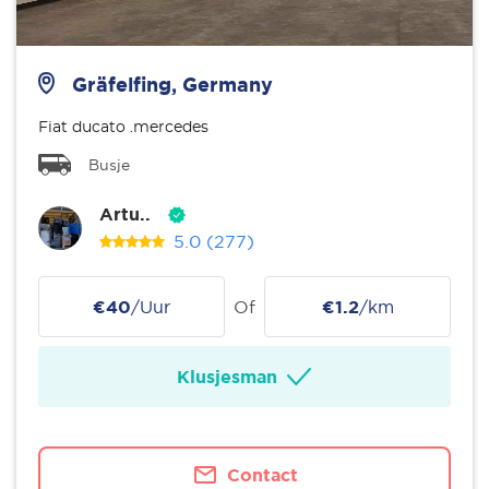
Gräfelfing, Germany
Fiat ducato .mercedes
Busje
Artu..
5.0
(277)
€40
/Uur
Of
€1.2
/km
Klusjesman
Contact