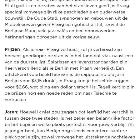
Stuttgart is en de vibes van het stadsleven geeft, is Praag
speciaal vanwege zijn rijke geschiedenis en ouderwetse
bouwstijl. De Oude Stad, synagogen en gebouwen uit de
Middeleeuwen geven Praag een gotische stijl, terwijl de
Berlijnse Muur, vele jazzcafés en beeldhouwwerken
herinneringen oproepen uit de vorige eeuw.
Prijzen
: Als je naar Praag verhuist, zul je verbaasd zijn
hoeveel goedkoper de stad is in het land dat vlak naast een
van de duurste ligt. Salarissen en levensstandaarden zijn
heel verschillend als je Berlijn met Praag vergelijkt. Een
uitstekend voorbeeld hiervan is de cappuccino die je in
Berlijn voor $3,15 drinkt, in Praag kun je hetzelfde krijgen
voor $2,66, wat bijna een dollar verschil is. Tegelijkertijd zijn
de prijzen nog een goede reden om naar Tsjechië te
verhuizen.
Jaren:
Hoewel ik niet zou zeggen dat leeftijd het verschil is
tussen deze twee steden, is het zeker een belangrijke factor
bij het bepalen welke plaats perfect is voor jouw verblijf. Als
je jonger bent, kan Berlijn nog steeds een interessantere
plek voor je zijn, zowel vanwege het uitstekende nachtleven