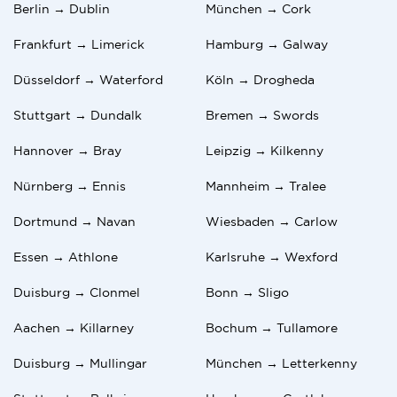
Berlin → Dublin
München → Cork
Frankfurt → Limerick
Hamburg → Galway
Düsseldorf → Waterford
Köln → Drogheda
Stuttgart → Dundalk
Bremen → Swords
Hannover → Bray
Leipzig → Kilkenny
Nürnberg → Ennis
Mannheim → Tralee
Dortmund → Navan
Wiesbaden → Carlow
Essen → Athlone
Karlsruhe → Wexford
Duisburg → Clonmel
Bonn → Sligo
Aachen → Killarney
Bochum → Tullamore
Duisburg → Mullingar
München → Letterkenny