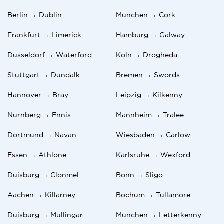
Berlin → Dublin
München → Cork
Frankfurt → Limerick
Hamburg → Galway
Düsseldorf → Waterford
Köln → Drogheda
Stuttgart → Dundalk
Bremen → Swords
Hannover → Bray
Leipzig → Kilkenny
Nürnberg → Ennis
Mannheim → Tralee
Dortmund → Navan
Wiesbaden → Carlow
Essen → Athlone
Karlsruhe → Wexford
Duisburg → Clonmel
Bonn → Sligo
Aachen → Killarney
Bochum → Tullamore
Duisburg → Mullingar
München → Letterkenny