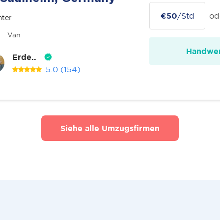
€50
/Std
od
nter
Van
Handwer
Erde..
5.0
(154)
Siehe alle Umzugsfirmen