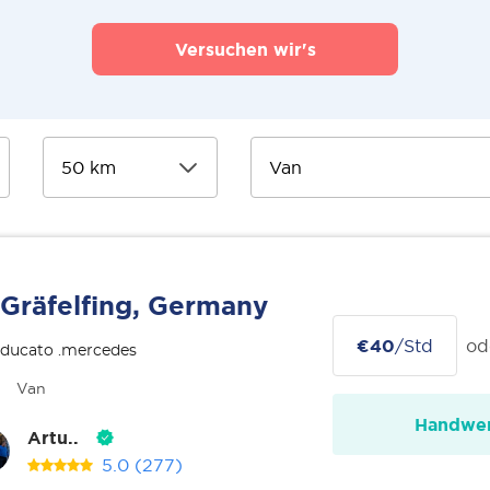
Versuchen wir's
Gräfelfing, Germany
€40
/Std
od
 ducato .mercedes
Van
Handwer
Artu..
5.0
(277)