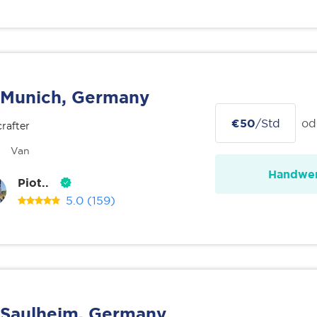
Munich, Germany
€50
/Std
od
rafter
Van
Handwer
Piot..
5.0
(159)
Saulheim, Germany