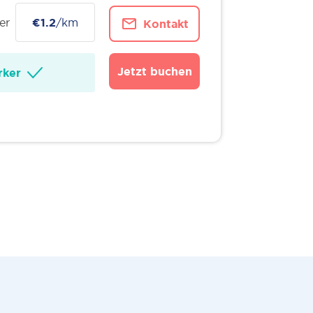
er
€1.2
/km
Kontakt
Jetzt buchen
ker