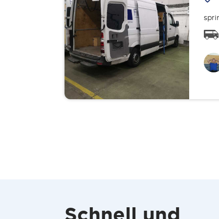
spri
Schnell und