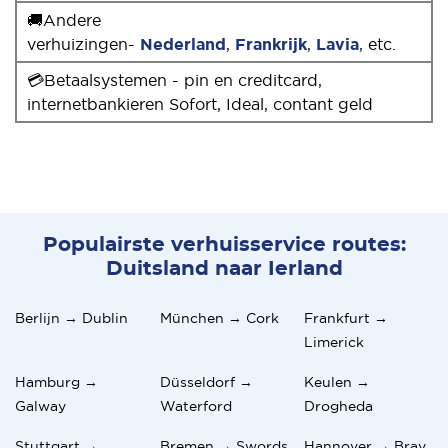
🚚Andere
verhuizingen-
Nederland
,
Frankrijk
,
Lavia
, etc.
💳Betaalsystemen - pin en creditcard,
internetbankieren Sofort, Ideal, contant geld
Populairste verhuisservice routes:
Duitsland naar Ierland
Berlijn → Dublin
München → Cork
Frankfurt →
Limerick
Hamburg →
Düsseldorf →
Keulen →
Galway
Waterford
Drogheda
Stuttgart →
Bremen → Swords
Hannover → Bray