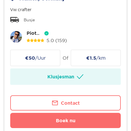
Vw crafter
Busje
Piot..
5.0
(159)
€50
/Uur
Of
€1.5
/km
Klusjesman
Contact
Boek nu