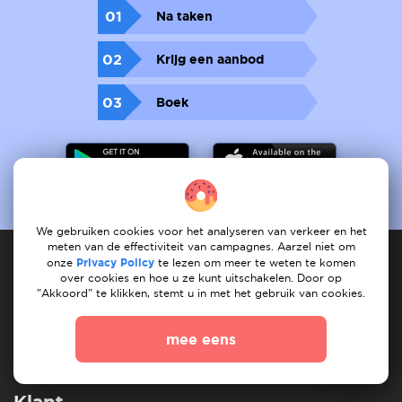
01
Na taken
02
Krijg een aanbod
03
Boek
We gebruiken cookies voor het analyseren van verkeer en het
meten van de effectiviteit van campagnes. Aarzel niet om
onze
Privacy Policy
te lezen om meer te weten te komen
over cookies en hoe u ze kunt uitschakelen. Door op
"Akkoord" te klikken, stemt u in met het gebruik van cookies.
Dienstverlener
mee eens
Hoe het werkt
registreet services
Mijn services
Mijn taken
Vind dienst
Onze services