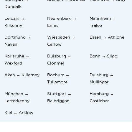
Dundalk
Leipzig →
Neurenberg →
Mannheim →
Kilkenny
Ennis
Tralee
Dortmund →
Wiesbaden →
Essen → Athlone
Navan
Carlow
Karlsruhe →
Duisburg →
Bonn → Sligo
Wexford
Clonmel
Aken → Killarney
Bochum →
Duisburg →
Tullamore
Mullingar
München →
Stuttgart →
Hamburg →
Letterkenny
Balbriggan
Castlebar
Kiel → Arklow