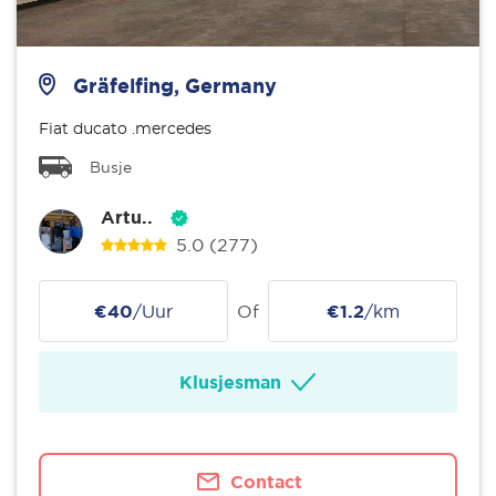
Gräfelfing, Germany
Fiat ducato .mercedes
Busje
Artu..
5.0
(277)
€40
/Uur
Of
€1.2
/km
Klusjesman
Contact