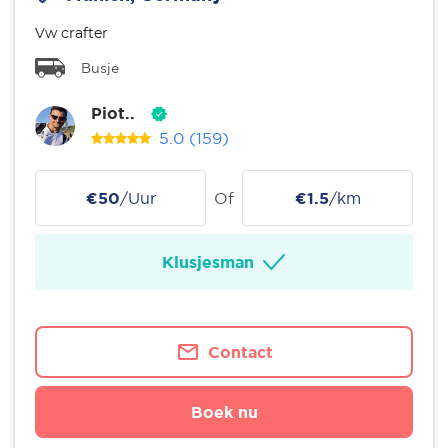
Vw crafter
Busje
Piot..
5.0
(159)
€50
/Uur
Of
€1.5
/km
Klusjesman
Contact
Boek nu