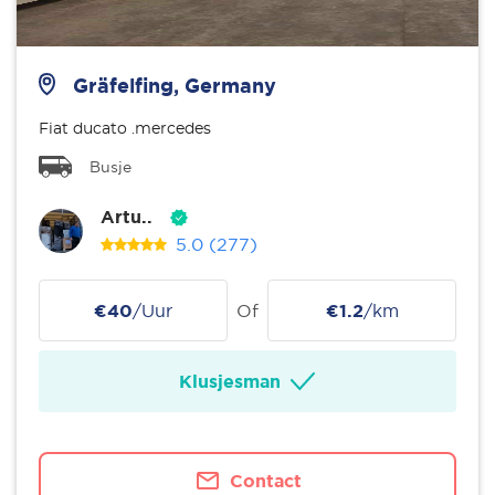
Gräfelfing, Germany
Fiat ducato .mercedes
Busje
Artu..
5.0
(277)
€40
/Uur
Of
€1.2
/km
Klusjesman
Contact