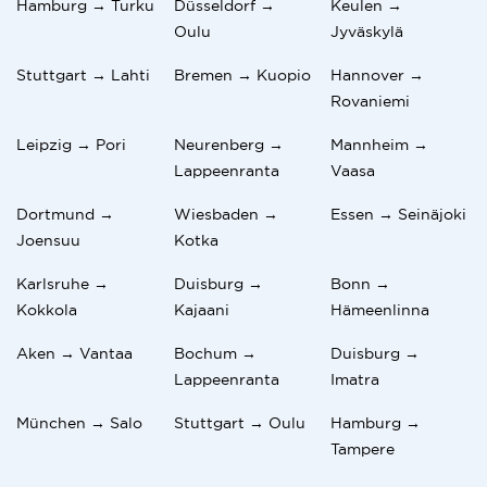
Hamburg → Turku
Düsseldorf →
Keulen →
Oulu
Jyväskylä
Stuttgart → Lahti
Bremen → Kuopio
Hannover →
Rovaniemi
Leipzig → Pori
Neurenberg →
Mannheim →
Lappeenranta
Vaasa
Dortmund →
Wiesbaden →
Essen → Seinäjoki
Joensuu
Kotka
Karlsruhe →
Duisburg →
Bonn →
Kokkola
Kajaani
Hämeenlinna
Aken → Vantaa
Bochum →
Duisburg →
Lappeenranta
Imatra
München → Salo
Stuttgart → Oulu
Hamburg →
Tampere