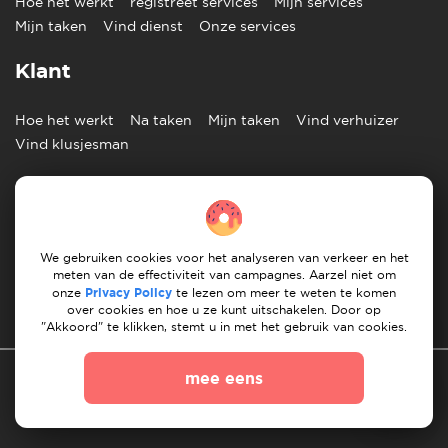
Hoe het werkt
registreet services
Mijn services
Mijn taken
Vind dienst
Onze services
Klant
Hoe het werkt
Na taken
Mijn taken
Vind verhuizer
Vind klusjesman
Informatie
Blog
Afdruk
Klantenservice
Contact ons
Partners
We gebruiken cookies voor het analyseren van verkeer en het
meten van de effectiviteit van campagnes. Aarzel niet om
onze
Privacy Policy
te lezen om meer te weten te komen
Nederlands
over cookies en hoe u ze kunt uitschakelen. Door op
"Akkoord" te klikken, stemt u in met het gebruik van cookies.
mee eens