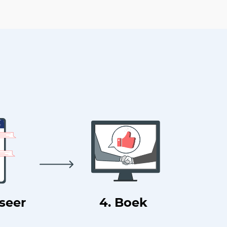
useer
4. Boek