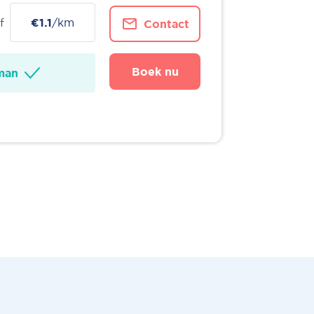
f
€1.1
/km
Contact
Boek nu
man