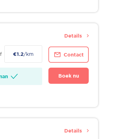
Details
f
€1.2
/km
Contact
Boek nu
man
Details