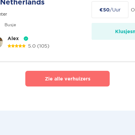
Netherlands
€50
/Uur
O
nter
Busje
Klusjes
Alex
5.0
(105)
Zie alle verhuizers