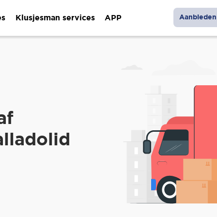
es
Klusjesman services
APP
Aanbieden 
af
lladolid