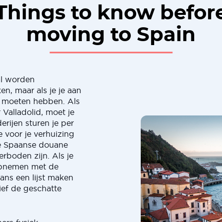
Things to know befor
moving to Spain
al worden
n, maar als je je aan
n moeten hebben. Als
Valladolid, moet je
erijen sturen je per
 voor je verhuizing
de Spaanse douane
erboden zijn. Als je
opnemen met de
ns een lijst maken
sief de geschatte