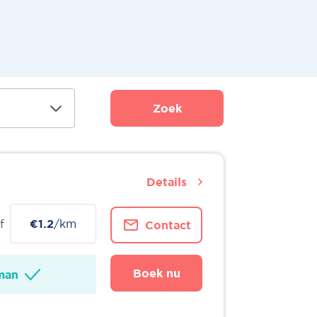
Zoek
Details
f
€1.2
/km
Contact
Boek nu
man