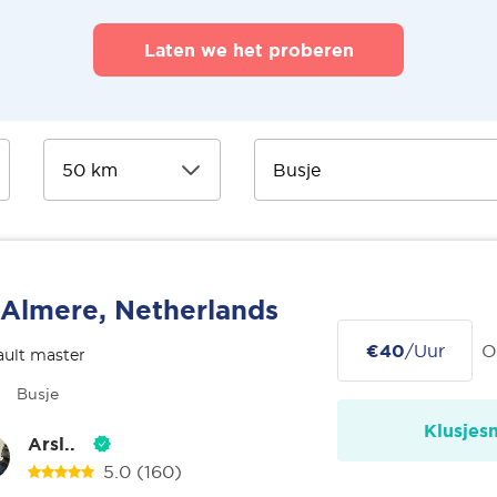
Laten we het proberen
Almere, Netherlands
€40
/Uur
O
ult master
Busje
Klusjes
Arsl..
5.0
(160)