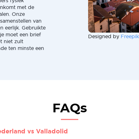
ers fysiek
eenkomt met de
talen. Onze
 samenstellen van
en eerlijk. Gebruikte
e moet een brief
Designed by
Freepik
 niet zult
nde ten minste een
FAQs
derland vs Valladolid