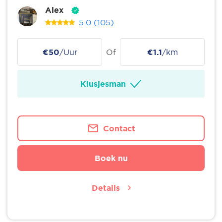
Alex
5.0
(105)
€50
/Uur
Of
€1.1
/km
Klusjesman
Contact
Boek nu
Details