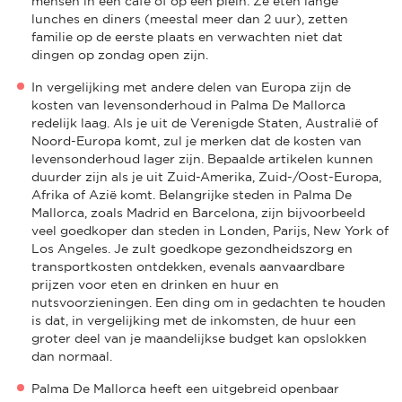
mensen in een café of op een plein. Ze eten lange
lunches en diners (meestal meer dan 2 uur), zetten
familie op de eerste plaats en verwachten niet dat
dingen op zondag open zijn.
In vergelijking met andere delen van Europa zijn de
kosten van levensonderhoud in Palma De Mallorca
redelijk laag. Als je uit de Verenigde Staten, Australië of
Noord-Europa komt, zul je merken dat de kosten van
levensonderhoud lager zijn. Bepaalde artikelen kunnen
duurder zijn als je uit Zuid-Amerika, Zuid-/Oost-Europa,
Afrika of Azië komt. Belangrijke steden in Palma De
Mallorca, zoals Madrid en Barcelona, zijn bijvoorbeeld
veel goedkoper dan steden in Londen, Parijs, New York of
Los Angeles. Je zult goedkope gezondheidszorg en
transportkosten ontdekken, evenals aanvaardbare
prijzen voor eten en drinken en huur en
nutsvoorzieningen. Een ding om in gedachten te houden
is dat, in vergelijking met de inkomsten, de huur een
groter deel van je maandelijkse budget kan opslokken
dan normaal.
Palma De Mallorca heeft een uitgebreid openbaar