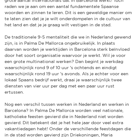
grote aantal internationals dat in Barcelona werkt! Toch
raden we je aan om een aantal fundamentele Spaanse
woorden en zinnen te leren. Dit is een geweldige manier om
te laten zien dat je je wilt onderdompelen in de cultuur van
het land en dat je je graag wilt vestigen in de stad.
De traditionele 9-5 mentaliteit die we in Nederland gewend
zijn, is in Palma De Mallorca ongebruikelijk. In plaats
daarvan worden je werktijden in Barcelona sterk beïnvloed
door het soort organisatie waarvoor je werkt. Wil je voor
een grote multinational werken? Dan begint je werkdag
waarschijnlijk rond 9 of 10 uur 's ochtends en eindigt
waarschijnlijk rond 19 uur 's avonds. Als je echter voor een
lokaal Spaans bedrijf werkt, draai je waarschijnlijk twee
diensten van vier uur per dag met een paar uur rust
ertussen.
Nog een verschil tussen werken in Nederland en werken in
Barcelona? In Palma De Mallorca worden veel nationale,
katholieke feesten gevierd die in Nederland niet worden
gevierd. Dit betekent dat je het hele jaar door veel extra
vakantiedagen hebt! Onder de verschillende feestdagen die
in de stad worden gevierd zijn Driekoningen, Maria