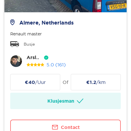
Almere, Netherlands
Renault master
Busje
Arsl..
5.0
(161)
€40
/Uur
Of
€1.2
/km
Klusjesman
Contact