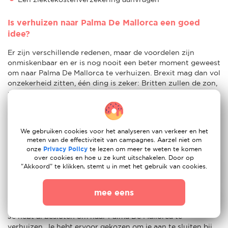
Is verhuizen naar Palma De Mallorca een goed
idee?
Er zijn verschillende redenen, maar de voordelen zijn
onmiskenbaar en er is nog nooit een beter moment geweest
om naar Palma De Mallorca te verhuizen. Brexit mag dan vol
onzekerheid zitten, één ding is zeker: Britten zullen de zon,
zee en cultuur van Palma De Mallorca altijd blijven
waarderen.
Dit is een land dat een aantal van de meest cruciale en
We gebruiken cookies voor het analyseren van verkeer en het
gewenste levensstijlaanpassingen biedt voor vertrekkende
meten van de effectiviteit van campagnes. Aarzel niet om
Britten. Dingen waar we waarde aan hechten, cruciale
onze
Privacy Policy
te lezen om meer te weten te komen
dingen zoals gezondheidszorg, levenskwaliteit en cultuur
over cookies en hoe u ze kunt uitschakelen. Door op
zijn allemaal onderdelen van het leven in Palma De Mallorca,
"Akkoord" te klikken, stemt u in met het gebruik van cookies.
dat absoluut van hoge kwaliteit is.
mee eens
Klaar voor je verhuizing naar Palma De Mallorca?
Je hebt al besloten om naar Palma De Mallorca te
verhuizen. Je hebt ervoor gekozen om je aan te sluiten bij