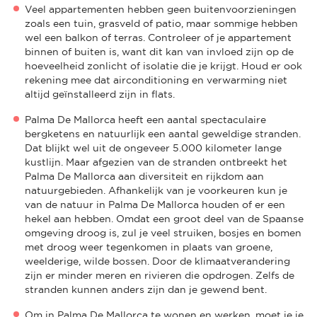
Veel appartementen hebben geen buitenvoorzieningen
zoals een tuin, grasveld of patio, maar sommige hebben
wel een balkon of terras. Controleer of je appartement
binnen of buiten is, want dit kan van invloed zijn op de
hoeveelheid zonlicht of isolatie die je krijgt. Houd er ook
rekening mee dat airconditioning en verwarming niet
altijd geïnstalleerd zijn in flats.
Palma De Mallorca heeft een aantal spectaculaire
bergketens en natuurlijk een aantal geweldige stranden.
Dat blijkt wel uit de ongeveer 5.000 kilometer lange
kustlijn. Maar afgezien van de stranden ontbreekt het
Palma De Mallorca aan diversiteit en rijkdom aan
natuurgebieden. Afhankelijk van je voorkeuren kun je
van de natuur in Palma De Mallorca houden of er een
hekel aan hebben. Omdat een groot deel van de Spaanse
omgeving droog is, zul je veel struiken, bosjes en bomen
met droog weer tegenkomen in plaats van groene,
weelderige, wilde bossen. Door de klimaatverandering
zijn er minder meren en rivieren die opdrogen. Zelfs de
stranden kunnen anders zijn dan je gewend bent.
Om in Palma De Mallorca te wonen en werken, moet je je