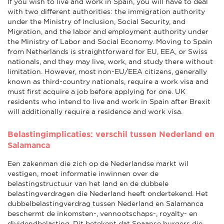
If you wish to live and work in Spain, you will have to deal
with two different authorities: the immigration authority
under the Ministry of Inclusion, Social Security, and
Migration, and the labor and employment authority under
the Ministry of Labor and Social Economy. Moving to Spain
from Netherlands is straightforward for EU, EEA, or Swiss
nationals, and they may live, work, and study there without
limitation. However, most non-EU/EEA citizens, generally
known as third-country nationals, require a work visa and
must first acquire a job before applying for one. UK
residents who intend to live and work in Spain after Brexit
will additionally require a residence and work visa.
Belastingimplicaties: verschil tussen Nederland en
Salamanca
Een zakenman die zich op de Nederlandse markt wil
vestigen, moet informatie inwinnen over de
belastingstructuur van het land en de dubbele
belastingverdragen die Nederland heeft ondertekend. Het
dubbelbelastingverdrag tussen Nederland en Salamanca
beschermt de inkomsten-, vennootschaps-, royalty- en
dividendbelasting. Dit betekent dat Spaanse burgers die