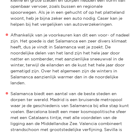
kleine en grote steden en dorpen hebben een vorm van
openbaar vervoer, zoals bussen en regionale
spoorwegen. Als je in een gehucht of op het platteland
woont, heb je bijna zeker een auto nodig. Caser kan je
helpen bij het vergelijken van autoverzekeringen.
Afhankelijk van je voorkeuren kan dit een voor- of nadeel
zijn. Het goede is dat Salamanca een zeer divers klimaat
heeft, dus je vindt in Salamanca wat je zoekt. De
noordelijke delen van het land zijn het hele jaar door
natter en somberder, met aanzienlijke sneeuwval in de
winter, terwijl de eilanden en de kust het hele jaar door
gematigd zijn. Over het algemeen zijn de winters in
Salamanca aanzienlijk warmer dan in de noordelijke
landen.
Salamanca biedt een aantal van de beste steden en
dorpen ter wereld. Madrid is een bruisende metropool
waar je de geschiedenis van Salamanca bij elke stap kunt
voelen. Barcelona biedt een meer kosmopolitische sfeer
met een Catalaans tintje, met alle voordelen van de
ligging aan de Middellandse Zee. Valencia combineert
strandschoon met grootstedelijke verfijning. Sevilla is