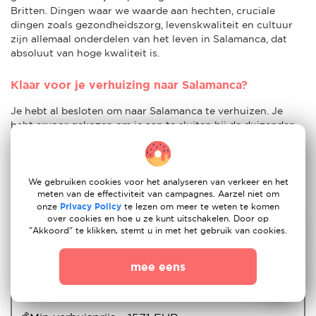
Britten. Dingen waar we waarde aan hechten, cruciale
dingen zoals gezondheidszorg, levenskwaliteit en cultuur
zijn allemaal onderdelen van het leven in Salamanca, dat
absoluut van hoge kwaliteit is.
Klaar voor je verhuizing naar Salamanca?
Je hebt al besloten om naar Salamanca te verhuizen. Je
hebt ervoor gekozen om je aan te sluiten bij de duizenden
mensen die door de jaren heen de sprong hebben gewaagd
en een nieuw leven zijn begonnen. Of je bent een van de
duizenden die erover fantaseren. Of je bent onzeker, nog
onbeslist. Wat je huidige opvattingen ook zijn, Moovick kan
We gebruiken cookies voor het analyseren van verkeer en het
meten van de effectiviteit van campagnes. Aarzel niet om
je helpen om de beste beslissing te nemen. En ten slotte
onze
Privacy Policy
te lezen om meer te weten te komen
geven we je verstandig advies over hoe je je doelen in de
over cookies en hoe u ze kunt uitschakelen. Door op
praktijk kan brengen. Als je op zoek bent naar een
"Akkoord" te klikken, stemt u in met het gebruik van cookies.
verhuisbedrijf
naar Salamanca, ben je vrij om er te wonen
en te werken.
mee eens