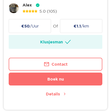
Alex
5.0
(105)
€50
/Uur
Of
€1.1
/km
Klusjesman
Contact
Boek nu
Details